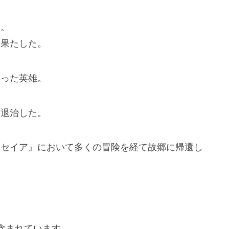
子。
を果たした。
救った英雄。
を退治した。
ッセイア』において多くの冒険を経て故郷に帰還し
含まれています。