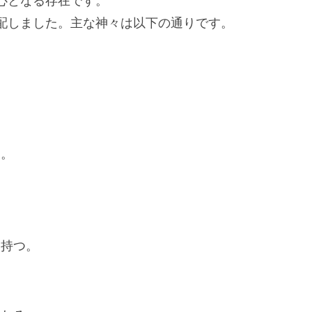
心となる存在です。
配しました。主な神々は以下の通りです。
神。
を持つ。