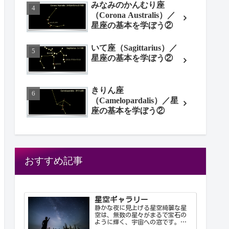
みなみのかんむり座
（Corona Australis）／
星座の基本を学ぼう②
いて座（Sagittarius）／
星座の基本を学ぼう②
きりん座
（Camelopardalis）／星
座の基本を学ぼう②
おすすめ記事
星空ギャラリー
静かな夜に見上げる星空綺麗な星
空は、無数の星々がまるで宝石の
ように輝く、宇宙への窓です。静