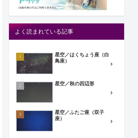
よく読まれている記事
星空／はくちょう座（白
鳥座）
星空／秋の四辺形
星空／ふたご座（双子
座）