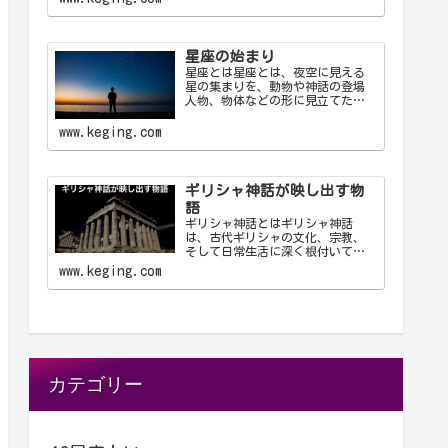
これにより、天文学者は世界中で
統一された方法で星座を識別し、
コミュニケーション…
星座の始まり
星座とは星座とは、夜空に見える
星の集まりを、動物や神話の登場
人物、物体などの形に見立てたも
のです。古代の人々は星を観察
し、それらを結びつけて意味を持
www.keging.com
たせ、星座として体系化しまし
た。星座は天文学、航海術、農
業、そして文化や神話において重
要な役…
ギリシャ神話が映し出す物
語
ギリシャ神話とはギリシャ神話
は、古代ギリシャの文化、宗教、
そして日常生活に深く根付いてい
る物語群です。神々、英雄、怪
www.keging.com
物、そして人間が織りなすこれら
の物語は、古代ギリシャ人の世界
観や価値観を反映しており、今日
に至るまで文学や芸術、哲学に多
大な…
カテゴリー