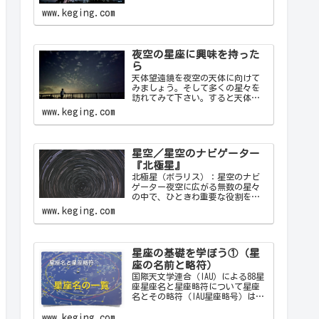
かな夜に見上げる星空は、心を落
ち着け、日常の喧騒から解放して
www.keging.com
くれます。天の川が夜空を横切る
様子や、流れ星が一瞬の光を放つ
瞬間は、自然の壮大さと神秘を
感…
夜空の星座に興味を持った
ら
天体望遠鏡を夜空の天体に向けて
みましょう。そして多くの星々を
訪れてみて下さい。すると天体望
遠鏡の視野の中に飛び込んできた
www.keging.com
天体から、宇宙の神秘について
色々なメッセージをあなたに伝え
てくることでしょう。天体望遠鏡
があなたにとって一生の趣味にな
星空／星空のナビゲーター
ることでしょう。
『北極星』
北極星（ポラリス）：星空のナビ
ゲーター夜空に広がる無数の星々
の中で、ひときわ重要な役割を果
たす星が「北極星（ポラリス）
www.keging.com
Polaris」です。古代から現代に至
るまで、北極星は航海者や探検家
の道しるべとして重要な役割を果
たしてきました。ここでは…
星座の基礎を学ぼう①（星
座の名前と略符）
国際天文学連合（IAU）による88星
座星座名と星座略符について星座
名とその略符（IAU星座略号）は、
天文学者が星座を識別するために
使用する公式の3文字の略称です。
www.keging.com