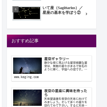
いて座（Sagittarius）／
星座の基本を学ぼう②
おすすめ記事
星空ギャラリー
静かな夜に見上げる星空綺麗な星
空は、無数の星々がまるで宝石の
ように輝く、宇宙への窓です。静
かな夜に見上げる星空は、心を落
ち着け、日常の喧騒から解放して
www.keging.com
くれます。天の川が夜空を横切る
様子や、流れ星が一瞬の光を放つ
瞬間は、自然の壮大さと神秘を
感…
夜空の星座に興味を持った
ら
天体望遠鏡を夜空の天体に向けて
みましょう。そして多くの星々を
訪れてみて下さい。すると天体望