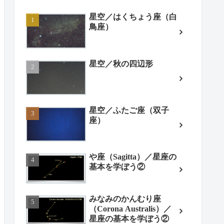
星空／はくちょう座（白
鳥座）
星空／秋の四辺形
星空／ふたご座（双子
座）
や座（Sagitta）／星座の
基本を学ぼう②
みなみのかんむり座
（Corona Australis）／
星座の基本を学ぼう②