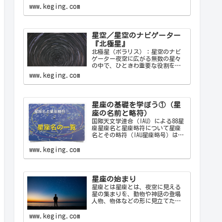
遠鏡の視野の中に飛び込んできた
www.keging.com
天体から、宇宙の神秘について
色々なメッセージをあなたに伝え
てくることでしょう。天体望遠鏡
があなたにとって一生の趣味にな
星空／星空のナビゲーター
ることでしょう。
『北極星』
北極星（ポラリス）：星空のナビ
ゲーター夜空に広がる無数の星々
の中で、ひときわ重要な役割を果
たす星が「北極星（ポラリス）
www.keging.com
Polaris」です。古代から現代に至
るまで、北極星は航海者や探検家
の道しるべとして重要な役割を果
たしてきました。ここでは…
星座の基礎を学ぼう①（星
座の名前と略符）
国際天文学連合（IAU）による88星
座星座名と星座略符について星座
名とその略符（IAU星座略号）は、
天文学者が星座を識別するために
使用する公式の3文字の略称です。
www.keging.com
これにより、天文学者は世界中で
統一された方法で星座を識別し、
コミュニケーション…
星座の始まり
星座とは星座とは、夜空に見える
星の集まりを、動物や神話の登場
人物、物体などの形に見立てたも
のです。古代の人々は星を観察
し、それらを結びつけて意味を持
www.keging.com
たせ、星座として体系化しまし