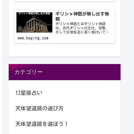
た。星座は天文学、航海術、農
業、そして文化や神話において重
要な役…
ギリシャ神話が映し出す物
語
ギリシャ神話とはギリシャ神話
は、古代ギリシャの文化、宗教、
そして日常生活に深く根付いてい
る物語群です。神々、英雄、怪
www.keging.com
物、そして人間が織りなすこれら
の物語は、古代ギリシャ人の世界
観や価値観を反映しており、今日
に至るまで文学や芸術、哲学に多
大な…
カテゴリー
12星座占い
天体望遠鏡の選び方
天体望遠鏡を選ぼう！