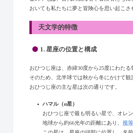
おいても私たちに夢と冒険心を思い起こさ
天文学的特徴
1. 星座の位置と構成
おひつじ座は、赤緯30度から25度にわた
そのため、北半球では秋から冬にかけて観
おひつじ座の主な星は次の通りです。
ハマル（α星）
おひつじ座で最も明るい星で、オレ
地球から約66光年の距離にあり、
視
この星は、星座の頭部に位置し、名