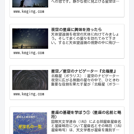
への窓です。静かな夜に見上げる星空は、
心を落ち着け、日常の喧騒から解放してく
れます。天の川が夜空を横切る様子や、流
www.keging.com
れ星が一瞬の光を放つ瞬間は、自然の壮大
さと神秘を感…
夜空の星座に興味を持ったら
天体望遠鏡を夜空の天体に向けてみましょ
う。そして多くの星々を訪れてみて下さ
い。すると天体望遠鏡の視野の中に飛び込
んできた天体から、宇宙の神秘について
色々なメッセージをあなたに伝えてくるこ
www.keging.com
とでしょう。天体望遠鏡があなたにとって
一生の趣味になることでしょう。
星空／星空のナビゲーター『北極星』
北極星（ポラリス）：星空のナビゲーター
夜空に広がる無数の星々の中で、ひときわ
重要な役割を果たす星が「北極星（ポラリ
ス）Polaris」です。古代から現代に至るま
で、北極星は航海者や探検家の道しるべと
www.keging.com
して重要な役割を果たしてきました。ここ
では…
星座の基礎を学ぼう①（星座の名前と略
符）
国際天文学連合（IAU）による88星座星座名
と星座略符について星座名とその略符（IAU
星座略号）は、天文学者が星座を識別する