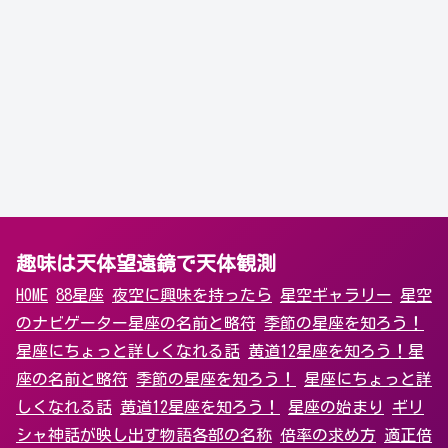
趣味は天体望遠鏡で天体観測
HOME
88星座
夜空に興味を持ったら
星空ギャラリー
星空
のナビゲーター
星座の名前と略符
季節の星座を知ろう！
星座にちょっと詳しくなれる話
黄道12星座を知ろう！
星
座の名前と略符
季節の星座を知ろう！
星座にちょっと詳
しくなれる話
黄道12星座を知ろう！
星座の始まり
ギリ
シャ神話が映し出す物語
各部の名称
倍率の求め方
適正倍