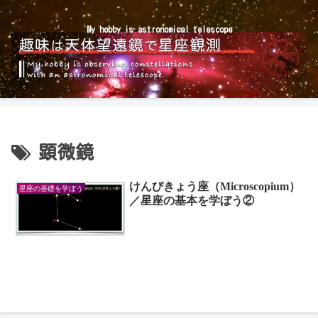
My hobby is astronomical telescope
顕微鏡
けんびきょう座（Microscopium）
星座の基礎を学ぼう
／星座の基本を学ぼう②