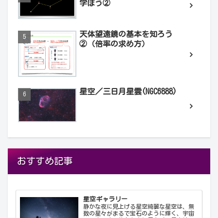
学ぼう②
天体望遠鏡の基本を知ろう
②（倍率の求め方）
星空／三日月星雲(NGC6888)
おすすめ記事
星空ギャラリー
静かな夜に見上げる星空綺麗な星空は、無
数の星々がまるで宝石のように輝く、宇宙