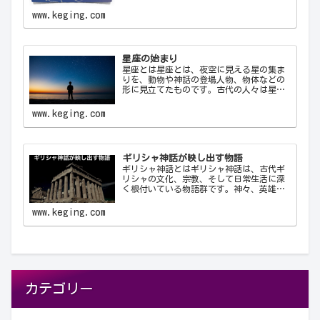
ために使用する公式の3文字の略称です。こ
れにより、天文学者は世界中で統一された
www.keging.com
方法で星座を識別し、コミュニケーショ
ン…
星座の始まり
星座とは星座とは、夜空に見える星の集ま
りを、動物や神話の登場人物、物体などの
形に見立てたものです。古代の人々は星を
観察し、それらを結びつけて意味を持た
せ、星座として体系化しました。星座は天
www.keging.com
文学、航海術、農業、そして文化や神話に
おいて重要な役…
ギリシャ神話が映し出す物語
ギリシャ神話とはギリシャ神話は、古代ギ
リシャの文化、宗教、そして日常生活に深
く根付いている物語群です。神々、英雄、
怪物、そして人間が織りなすこれらの物語
は、古代ギリシャ人の世界観や価値観を反
www.keging.com
映しており、今日に至るまで文学や芸術、
哲学に多大な…
カテゴリー