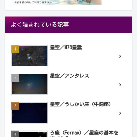
よく読まれている記事
星空／M78星雲
星空／アンタレス
星空／うしかい座（牛飼座）
ろ座（Fornax）／星座の基本を