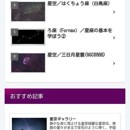
星空／はくちょう座（白鳥座）
ろ座（Fornax）／星座の基本を
学ぼう②
星空／三日月星雲(NGC6888)
おすすめ記事
星空ギャラリー
静かな夜に見上げる星空綺麗な星空は、無
数の星々がまるで宝石のように輝く、宇宙