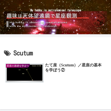
My hobby is astronomical telescope
Scutum
たて座（Scutum）／星座の基本
星座の基礎を学ぼう
を学ぼう②