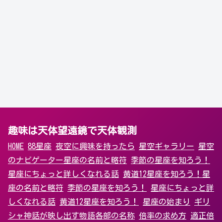
趣味は天体望遠鏡で天体観測
HOME
88星座
夜空に興味を持ったら
星空ギャラリー
星空
のナビゲーター
星座の名前と略符
季節の星座を知ろう！
星座にちょっと詳しくなれる話
黄道12星座を知ろう！
星
座の名前と略符
季節の星座を知ろう！
星座にちょっと詳
しくなれる話
黄道12星座を知ろう！
星座の始まり
ギリ
シャ神話が映し出す物語
各部の名称
倍率の求め方
適正倍