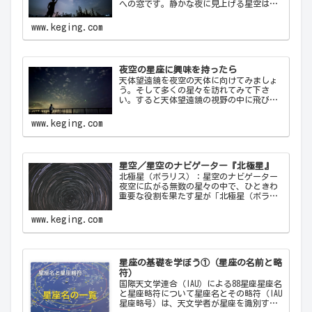
への窓です。静かな夜に見上げる星空は、
心を落ち着け、日常の喧騒から解放してく
れます。天の川が夜空を横切る様子や、流
www.keging.com
れ星が一瞬の光を放つ瞬間は、自然の壮大
さと神秘を感…
夜空の星座に興味を持ったら
天体望遠鏡を夜空の天体に向けてみましょ
う。そして多くの星々を訪れてみて下さ
い。すると天体望遠鏡の視野の中に飛び込
んできた天体から、宇宙の神秘について
色々なメッセージをあなたに伝えてくるこ
www.keging.com
とでしょう。天体望遠鏡があなたにとって
一生の趣味になることでしょう。
星空／星空のナビゲーター『北極星』
北極星（ポラリス）：星空のナビゲーター
夜空に広がる無数の星々の中で、ひときわ
重要な役割を果たす星が「北極星（ポラリ
ス）Polaris」です。古代から現代に至るま
で、北極星は航海者や探検家の道しるべと
www.keging.com
して重要な役割を果たしてきました。ここ
では…
星座の基礎を学ぼう①（星座の名前と略
符）
国際天文学連合（IAU）による88星座星座名
と星座略符について星座名とその略符（IAU
星座略号）は、天文学者が星座を識別する