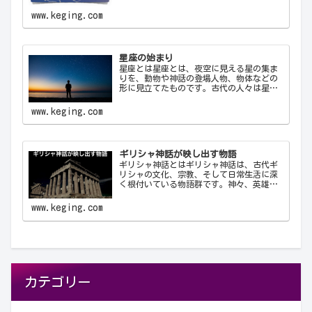
ために使用する公式の3文字の略称です。こ
れにより、天文学者は世界中で統一された
www.keging.com
方法で星座を識別し、コミュニケーショ
ン…
星座の始まり
星座とは星座とは、夜空に見える星の集ま
りを、動物や神話の登場人物、物体などの
形に見立てたものです。古代の人々は星を
観察し、それらを結びつけて意味を持た
せ、星座として体系化しました。星座は天
www.keging.com
文学、航海術、農業、そして文化や神話に
おいて重要な役…
ギリシャ神話が映し出す物語
ギリシャ神話とはギリシャ神話は、古代ギ
リシャの文化、宗教、そして日常生活に深
く根付いている物語群です。神々、英雄、
怪物、そして人間が織りなすこれらの物語
は、古代ギリシャ人の世界観や価値観を反
www.keging.com
映しており、今日に至るまで文学や芸術、
哲学に多大な…
カテゴリー