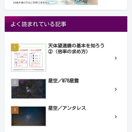
よく読まれている記事
天体望遠鏡の基本を知ろう
②（倍率の求め方）
星空／M78星雲
星空／アンタレス