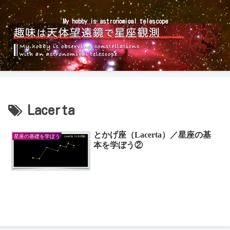
My hobby is astronomical telescope
Lacerta
とかげ座（Lacerta）／星座の基
星座の基礎を学ぼう
本を学ぼう②