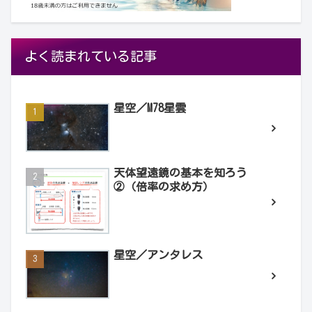
よく読まれている記事
星空／M78星雲
天体望遠鏡の基本を知ろう
②（倍率の求め方）
星空／アンタレス