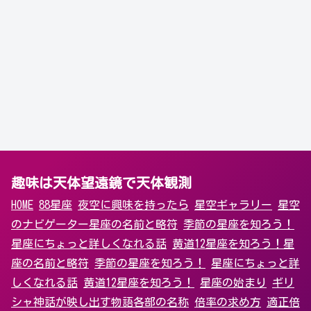
趣味は天体望遠鏡で天体観測
HOME
88星座
夜空に興味を持ったら
星空ギャラリー
星空
のナビゲーター
星座の名前と略符
季節の星座を知ろう！
星座にちょっと詳しくなれる話
黄道12星座を知ろう！
星
座の名前と略符
季節の星座を知ろう！
星座にちょっと詳
しくなれる話
黄道12星座を知ろう！
星座の始まり
ギリ
シャ神話が映し出す物語
各部の名称
倍率の求め方
適正倍