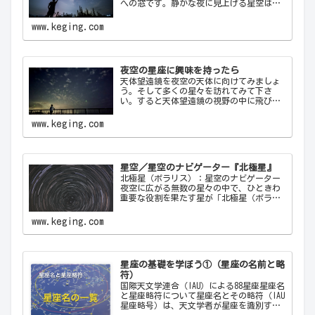
への窓です。静かな夜に見上げる星空は、
心を落ち着け、日常の喧騒から解放してく
れます。天の川が夜空を横切る様子や、流
www.keging.com
れ星が一瞬の光を放つ瞬間は、自然の壮大
さと神秘を感…
夜空の星座に興味を持ったら
天体望遠鏡を夜空の天体に向けてみましょ
う。そして多くの星々を訪れてみて下さ
い。すると天体望遠鏡の視野の中に飛び込
んできた天体から、宇宙の神秘について
色々なメッセージをあなたに伝えてくるこ
www.keging.com
とでしょう。天体望遠鏡があなたにとって
一生の趣味になることでしょう。
星空／星空のナビゲーター『北極星』
北極星（ポラリス）：星空のナビゲーター
夜空に広がる無数の星々の中で、ひときわ
重要な役割を果たす星が「北極星（ポラリ
ス）Polaris」です。古代から現代に至るま
で、北極星は航海者や探検家の道しるべと
www.keging.com
して重要な役割を果たしてきました。ここ
では…
星座の基礎を学ぼう①（星座の名前と略
符）
国際天文学連合（IAU）による88星座星座名
と星座略符について星座名とその略符（IAU
星座略号）は、天文学者が星座を識別する