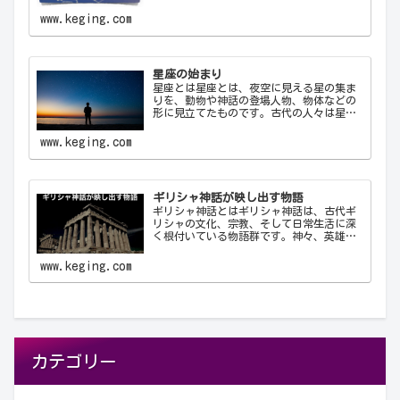
ために使用する公式の3文字の略称です。こ
れにより、天文学者は世界中で統一された
www.keging.com
方法で星座を識別し、コミュニケーショ
ン…
星座の始まり
星座とは星座とは、夜空に見える星の集ま
りを、動物や神話の登場人物、物体などの
形に見立てたものです。古代の人々は星を
観察し、それらを結びつけて意味を持た
せ、星座として体系化しました。星座は天
www.keging.com
文学、航海術、農業、そして文化や神話に
おいて重要な役…
ギリシャ神話が映し出す物語
ギリシャ神話とはギリシャ神話は、古代ギ
リシャの文化、宗教、そして日常生活に深
く根付いている物語群です。神々、英雄、
怪物、そして人間が織りなすこれらの物語
は、古代ギリシャ人の世界観や価値観を反
www.keging.com
映しており、今日に至るまで文学や芸術、
哲学に多大な…
カテゴリー