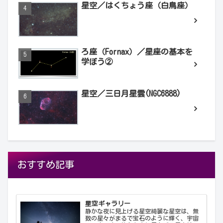
星空／はくちょう座（白鳥座）
ろ座（Fornax）／星座の基本を
学ぼう②
星空／三日月星雲(NGC6888)
おすすめ記事
星空ギャラリー
静かな夜に見上げる星空綺麗な星空は、無
数の星々がまるで宝石のように輝く、宇宙