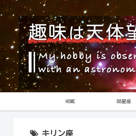
HOME
88星座
キリン座