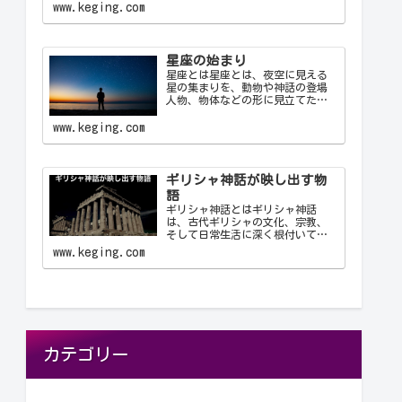
使用する公式の3文字の略称です。
www.keging.com
これにより、天文学者は世界中で
統一された方法で星座を識別し、
コミュニケーション…
星座の始まり
星座とは星座とは、夜空に見える
星の集まりを、動物や神話の登場
人物、物体などの形に見立てたも
のです。古代の人々は星を観察
し、それらを結びつけて意味を持
www.keging.com
たせ、星座として体系化しまし
た。星座は天文学、航海術、農
業、そして文化や神話において重
要な役…
ギリシャ神話が映し出す物
語
ギリシャ神話とはギリシャ神話
は、古代ギリシャの文化、宗教、
そして日常生活に深く根付いてい
る物語群です。神々、英雄、怪
www.keging.com
物、そして人間が織りなすこれら
の物語は、古代ギリシャ人の世界
観や価値観を反映しており、今日
に至るまで文学や芸術、哲学に多
大な…
カテゴリー