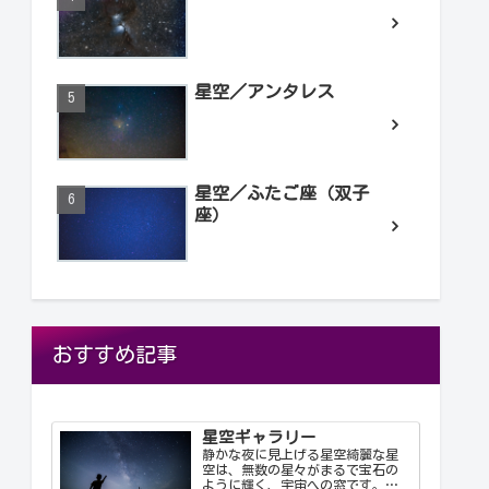
星空／アンタレス
星空／ふたご座（双子
座）
おすすめ記事
星空ギャラリー
静かな夜に見上げる星空綺麗な星
空は、無数の星々がまるで宝石の
ように輝く、宇宙への窓です。静