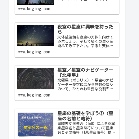
かな夜に見上げる星空は、心を落
ち着け、日常の喧騒から解放して
www.keging.com
くれます。天の川が夜空を横切る
様子や、流れ星が一瞬の光を放つ
瞬間は、自然の壮大さと神秘を
感…
夜空の星座に興味を持った
ら
天体望遠鏡を夜空の天体に向けて
みましょう。そして多くの星々を
訪れてみて下さい。すると天体望
遠鏡の視野の中に飛び込んできた
www.keging.com
天体から、宇宙の神秘について
色々なメッセージをあなたに伝え
てくることでしょう。天体望遠鏡
があなたにとって一生の趣味にな
星空／星空のナビゲーター
ることでしょう。
『北極星』
北極星（ポラリス）：星空のナビ
ゲーター夜空に広がる無数の星々
の中で、ひときわ重要な役割を果
たす星が「北極星（ポラリス）
www.keging.com
Polaris」です。古代から現代に至
るまで、北極星は航海者や探検家
の道しるべとして重要な役割を果
たしてきました。ここでは…
星座の基礎を学ぼう①（星
座の名前と略符）
国際天文学連合（IAU）による88星
座星座名と星座略符について星座
名とその略符（IAU星座略号）は、
天文学者が星座を識別するために