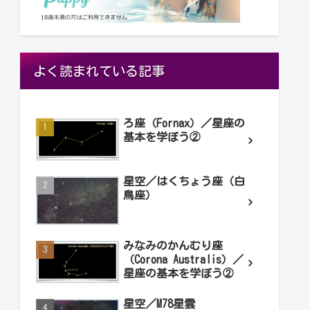
よく読まれている記事
ろ座（Fornax）／星座の
基本を学ぼう②
星空／はくちょう座（白
鳥座）
みなみのかんむり座
（Corona Australis）／
星座の基本を学ぼう②
星空／M78星雲