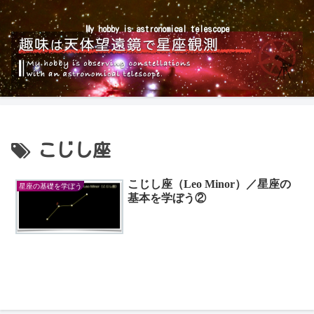
My hobby is astronomical telescope
こじし座
こじし座（Leo Minor）／星座の
星座の基礎を学ぼう
基本を学ぼう②