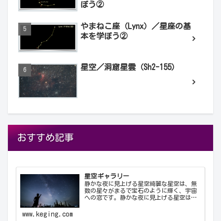
ぼう②
やまねこ座（Lynx）／星座の基
本を学ぼう②
星空／洞窟星雲（Sh2-155）
おすすめ記事
星空ギャラリー
静かな夜に見上げる星空綺麗な星空は、無
数の星々がまるで宝石のように輝く、宇宙
への窓です。静かな夜に見上げる星空は、
心を落ち着け、日常の喧騒から解放してく
れます。天の川が夜空を横切る様子や、流
www.keging.com
れ星が一瞬の光を放つ瞬間は、自然の壮大