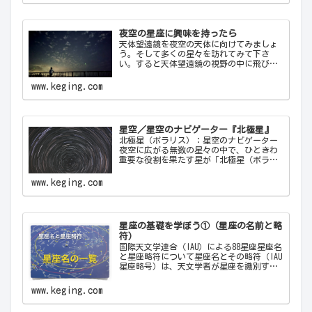
さと神秘を感…
夜空の星座に興味を持ったら
天体望遠鏡を夜空の天体に向けてみましょ
う。そして多くの星々を訪れてみて下さ
い。すると天体望遠鏡の視野の中に飛び込
んできた天体から、宇宙の神秘について
色々なメッセージをあなたに伝えてくるこ
www.keging.com
とでしょう。天体望遠鏡があなたにとって
一生の趣味になることでしょう。
星空／星空のナビゲーター『北極星』
北極星（ポラリス）：星空のナビゲーター
夜空に広がる無数の星々の中で、ひときわ
重要な役割を果たす星が「北極星（ポラリ
ス）Polaris」です。古代から現代に至るま
で、北極星は航海者や探検家の道しるべと
www.keging.com
して重要な役割を果たしてきました。ここ
では…
星座の基礎を学ぼう①（星座の名前と略
符）
国際天文学連合（IAU）による88星座星座名
と星座略符について星座名とその略符（IAU
星座略号）は、天文学者が星座を識別する
ために使用する公式の3文字の略称です。こ
れにより、天文学者は世界中で統一された
www.keging.com
方法で星座を識別し、コミュニケーショ
ン…