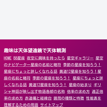
趣味は天体望遠鏡で天体観測
HOME
88星座
夜空に興味を持ったら
星空ギャラリー
星空
のナビゲーター
星座の名前と略符
季節の星座を知ろう！
星座にちょっと詳しくなれる話
黄道12星座を知ろう！
星
座の名前と略符
季節の星座を知ろう！
星座にちょっと詳
しくなれる話
黄道12星座を知ろう！
星座の始まり
ギリ
シャ神話が映し出す物語
各部の名称
倍率の求め方
適正倍
率の求め方
赤道儀と経緯台
鏡筒の種類と特徴
性能表を
理解するための用語
サイトマップ