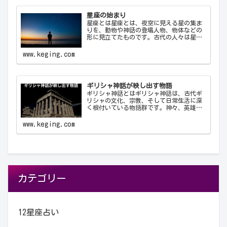
星座の始まり
星座とは星座とは、夜空に見える星の集ま
りを、動物や神話の登場人物、物体などの
形に見立てたものです。古代の人々は星を
観察し、それらを結びつけて意味を持た
せ、星座として体系化しました。星座は天
www.keging.com
文学、航海術、農業、そして文化や神話に
おいて重要な役…
ギリシャ神話が映し出す物語
ギリシャ神話とはギリシャ神話は、古代ギ
リシャの文化、宗教、そして日常生活に深
く根付いている物語群です。神々、英雄、
怪物、そして人間が織りなすこれらの物語
は、古代ギリシャ人の世界観や価値観を反
www.keging.com
映しており、今日に至るまで文学や芸術、
哲学に多大な…
カテゴリー
12星座占い