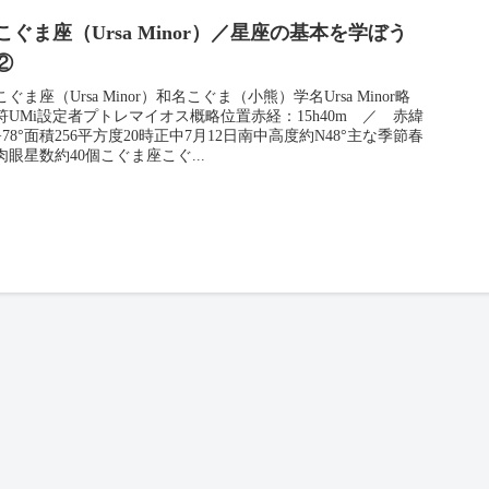
こぐま座（Ursa Minor）／星座の基本を学ぼう
②
こぐま座（Ursa Minor）和名こぐま（小熊）学名Ursa Minor略
符UMi設定者プトレマイオス概略位置赤経：15h40m ／ 赤緯
+78°面積256平方度20時正中7月12日南中高度約N48°主な季節春
肉眼星数約40個こぐま座こぐ...