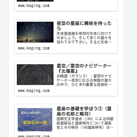
かな夜に見上げる星空は、心を落
ち着け、日常の喧騒から解放して
www.keging.com
くれます。天の川が夜空を横切る
様子や、流れ星が一瞬の光を放つ
瞬間は、自然の壮大さと神秘を
感…
夜空の星座に興味を持った
ら
天体望遠鏡を夜空の天体に向けて
みましょう。そして多くの星々を
訪れてみて下さい。すると天体望
遠鏡の視野の中に飛び込んできた
www.keging.com
天体から、宇宙の神秘について
色々なメッセージをあなたに伝え
てくることでしょう。天体望遠鏡
があなたにとって一生の趣味にな
星空／星空のナビゲーター
ることでしょう。
『北極星』
北極星（ポラリス）：星空のナビ
ゲーター夜空に広がる無数の星々
の中で、ひときわ重要な役割を果
たす星が「北極星（ポラリス）
www.keging.com
Polaris」です。古代から現代に至
るまで、北極星は航海者や探検家
の道しるべとして重要な役割を果
たしてきました。ここでは…
星座の基礎を学ぼう①（星
座の名前と略符）
国際天文学連合（IAU）による88星
座星座名と星座略符について星座
名とその略符（IAU星座略号）は、
天文学者が星座を識別するために
使用する公式の3文字の略称です。
www.keging.com