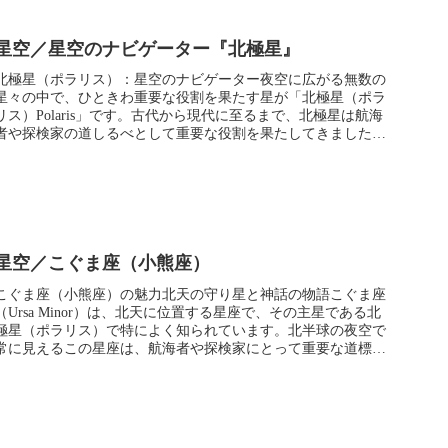
星空／星空のナビゲーター『北極星』
北極星（ポラリス）：星空のナビゲーター夜空に広がる無数の
星々の中で、ひときわ重要な役割を果たす星が「北極星（ポラ
リス）Polaris」です。古代から現代に至るまで、北極星は航海
者や探検家の道しるべとして重要な役割を果たしてきました。
ここでは...
星空／こぐま座（小熊座）
こぐま座（小熊座）の魅力北天の守り星と神話の物語こぐま座
（Ursa Minor）は、北天に位置する星座で、その主星である北
極星（ポラリス）で特によく知られています。北半球の夜空で
常に見えるこの星座は、航海者や探検家にとって重要な道標と
しての...