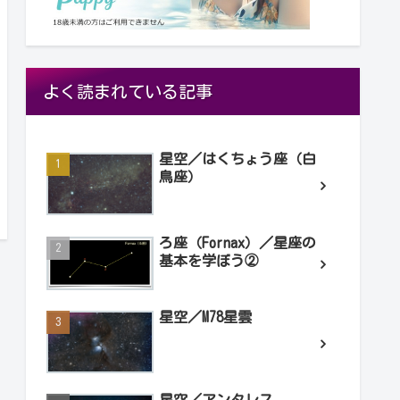
よく読まれている記事
星空／はくちょう座（白
鳥座）
ろ座（Fornax）／星座の
基本を学ぼう②
星空／M78星雲