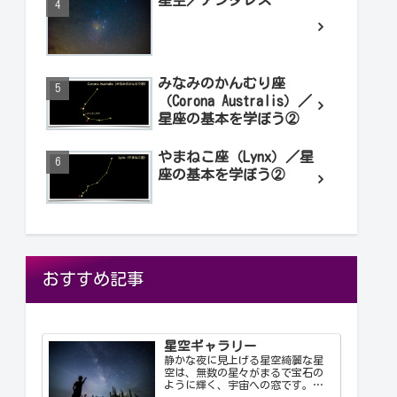
星空／アンタレス
みなみのかんむり座
（Corona Australis）／
星座の基本を学ぼう②
やまねこ座（Lynx）／星
座の基本を学ぼう②
おすすめ記事
星空ギャラリー
静かな夜に見上げる星空綺麗な星
空は、無数の星々がまるで宝石の
ように輝く、宇宙への窓です。静