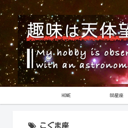
HOME
88星座
こぐま座