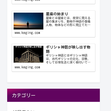
これにより、天文学者は世界中で
統一された方法で星座を識別し、
コミュニケーション…
星座の始まり
星座とは星座とは、夜空に見える
星の集まりを、動物や神話の登場
人物、物体などの形に見立てたも
のです。古代の人々は星を観察
し、それらを結びつけて意味を持
www.keging.com
たせ、星座として体系化しまし
た。星座は天文学、航海術、農
業、そして文化や神話において重
要な役…
ギリシャ神話が映し出す物
語
ギリシャ神話とはギリシャ神話
は、古代ギリシャの文化、宗教、
そして日常生活に深く根付いてい
る物語群です。神々、英雄、怪
www.keging.com
物、そして人間が織りなすこれら
の物語は、古代ギリシャ人の世界
観や価値観を反映しており、今日
に至るまで文学や芸術、哲学に多
大な…
カテゴリー