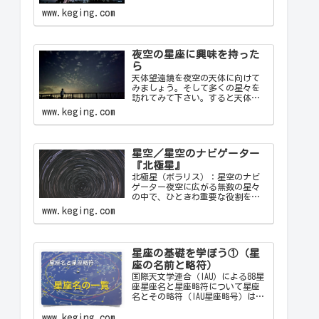
かな夜に見上げる星空は、心を落
ち着け、日常の喧騒から解放して
www.keging.com
くれます。天の川が夜空を横切る
様子や、流れ星が一瞬の光を放つ
瞬間は、自然の壮大さと神秘を
感…
夜空の星座に興味を持った
ら
天体望遠鏡を夜空の天体に向けて
みましょう。そして多くの星々を
訪れてみて下さい。すると天体望
遠鏡の視野の中に飛び込んできた
www.keging.com
天体から、宇宙の神秘について
色々なメッセージをあなたに伝え
てくることでしょう。天体望遠鏡
があなたにとって一生の趣味にな
星空／星空のナビゲーター
ることでしょう。
『北極星』
北極星（ポラリス）：星空のナビ
ゲーター夜空に広がる無数の星々
の中で、ひときわ重要な役割を果
たす星が「北極星（ポラリス）
www.keging.com
Polaris」です。古代から現代に至
るまで、北極星は航海者や探検家
の道しるべとして重要な役割を果
たしてきました。ここでは…
星座の基礎を学ぼう①（星
座の名前と略符）
国際天文学連合（IAU）による88星
座星座名と星座略符について星座
名とその略符（IAU星座略号）は、
天文学者が星座を識別するために
使用する公式の3文字の略称です。
www.keging.com