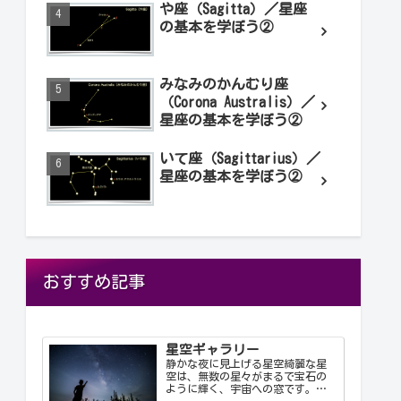
や座（Sagitta）／星座
の基本を学ぼう②
みなみのかんむり座
（Corona Australis）／
星座の基本を学ぼう②
いて座（Sagittarius）／
星座の基本を学ぼう②
おすすめ記事
星空ギャラリー
静かな夜に見上げる星空綺麗な星
空は、無数の星々がまるで宝石の
ように輝く、宇宙への窓です。静