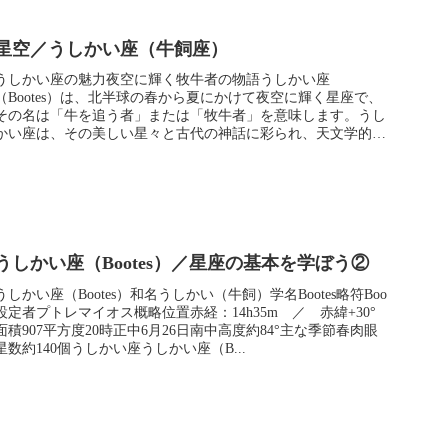
星空／うしかい座（牛飼座）
うしかい座の魅力夜空に輝く牧牛者の物語うしかい座
（Bootes）は、北半球の春から夏にかけて夜空に輝く星座で、
その名は「牛を追う者」または「牧牛者」を意味します。うし
かい座は、その美しい星々と古代の神話に彩られ、天文学的な
魅力も兼ね備えてい...
うしかい座（Bootes）／星座の基本を学ぼう②
うしかい座（Bootes）和名うしかい（牛飼）学名Bootes略符Boo
設定者プトレマイオス概略位置赤経：14h35m ／ 赤緯+30°
面積907平方度20時正中6月26日南中高度約84°主な季節春肉眼
星数約140個うしかい座うしかい座（B...