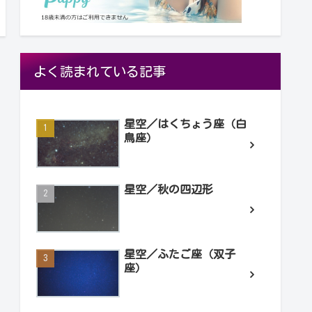
よく読まれている記事
星空／はくちょう座（白
鳥座）
星空／秋の四辺形
星空／ふたご座（双子
座）