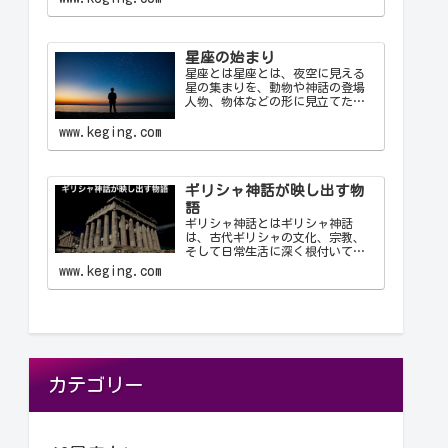
これにより、天文学者は世界中で
統一された方法で星座を識別し、
コミュニケーション…
星座の始まり
星座とは星座とは、夜空に見える
星の集まりを、動物や神話の登場
人物、物体などの形に見立てたも
のです。古代の人々は星を観察
し、それらを結びつけて意味を持
www.keging.com
たせ、星座として体系化しまし
た。星座は天文学、航海術、農
業、そして文化や神話において重
要な役…
ギリシャ神話が映し出す物
語
ギリシャ神話とはギリシャ神話
は、古代ギリシャの文化、宗教、
そして日常生活に深く根付いてい
る物語群です。神々、英雄、怪
www.keging.com
物、そして人間が織りなすこれら
の物語は、古代ギリシャ人の世界
観や価値観を反映しており、今日
に至るまで文学や芸術、哲学に多
大な…
カテゴリー