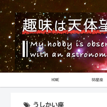
HOME
88星座
うしかい座