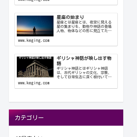
これにより、天文学者は世界中で
統一された方法で星座を識別し、
コミュニケーション…
星座の始まり
星座とは星座とは、夜空に見える
星の集まりを、動物や神話の登場
人物、物体などの形に見立てたも
のです。古代の人々は星を観察
し、それらを結びつけて意味を持
www.keging.com
たせ、星座として体系化しまし
た。星座は天文学、航海術、農
業、そして文化や神話において重
要な役…
ギリシャ神話が映し出す物
語
ギリシャ神話とはギリシャ神話
は、古代ギリシャの文化、宗教、
そして日常生活に深く根付いてい
る物語群です。神々、英雄、怪
www.keging.com
物、そして人間が織りなすこれら
の物語は、古代ギリシャ人の世界
観や価値観を反映しており、今日
に至るまで文学や芸術、哲学に多
大な…
カテゴリー