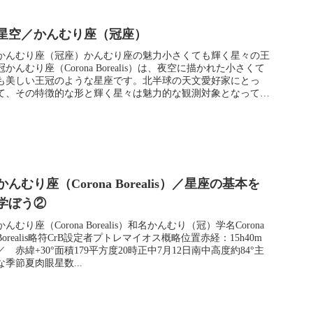
星空／かんむり座（冠座）
かんむり座（冠座）かんむり座の魅力小さくても輝く星々の王
冠かんむり座（Corona Borealis）は、夜空に描かれた小さくて
も美しい王冠のような星座です。北半球の天文愛好家にとっ
て、その特徴的な形と輝く星々は魅力的な観測対象となってい
ま...
かんむり座（Corona Borealis）／星座の基本を
学ぼう②
かんむり座（Corona Borealis）和名かんむり（冠）学名Corona
Borealis略符CrB設定者プトレマイオス概略位置赤経：15h40m
／ 赤緯+30°面積179平方度20時正中7月12日南中高度約84°主
な季節夏肉眼星数...