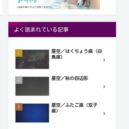
よく読まれている記事
星空／はくちょう座（白
鳥座）
星空／秋の四辺形
星空／ふたご座（双子
座）