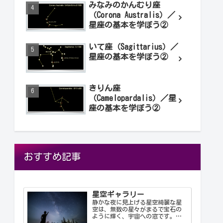
みなみのかんむり座
（Corona Australis）／
星座の基本を学ぼう②
いて座（Sagittarius）／
星座の基本を学ぼう②
きりん座
（Camelopardalis）／星
座の基本を学ぼう②
おすすめ記事
星空ギャラリー
静かな夜に見上げる星空綺麗な星
空は、無数の星々がまるで宝石の
ように輝く、宇宙への窓です。静