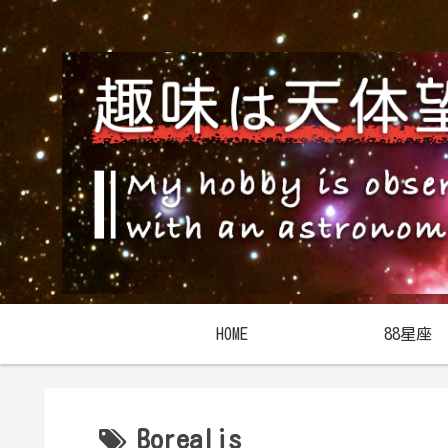
HOME
88星座
Borealis