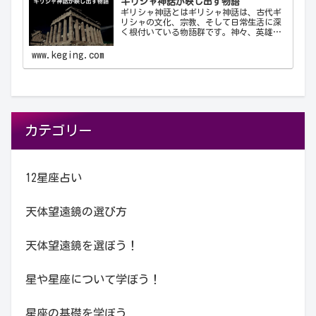
ギリシャ神話が映し出す物語
ギリシャ神話とはギリシャ神話は、古代ギ
リシャの文化、宗教、そして日常生活に深
く根付いている物語群です。神々、英雄、
怪物、そして人間が織りなすこれらの物語
は、古代ギリシャ人の世界観や価値観を反
www.keging.com
映しており、今日に至るまで文学や芸術、
哲学に多大な…
カテゴリー
12星座占い
天体望遠鏡の選び方
天体望遠鏡を選ぼう！
星や星座について学ぼう！
星座の基礎を学ぼう