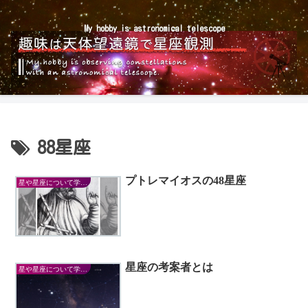
My hobby is astronomical telescope
88星座
プトレマイオスの48星座
星や星座について学ぼう！
星座の考案者とは
星や星座について学ぼう！