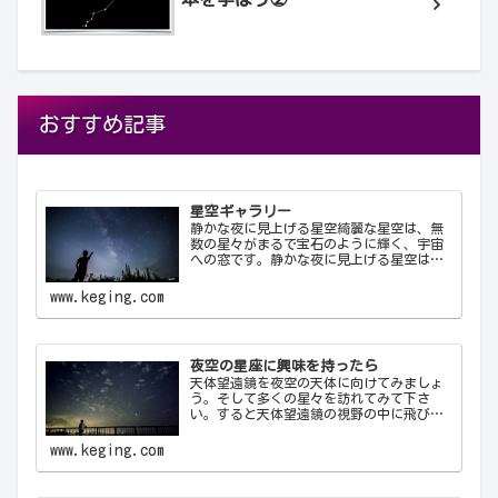
おすすめ記事
星空ギャラリー
静かな夜に見上げる星空綺麗な星空は、無
数の星々がまるで宝石のように輝く、宇宙
への窓です。静かな夜に見上げる星空は、
心を落ち着け、日常の喧騒から解放してく
れます。天の川が夜空を横切る様子や、流
www.keging.com
れ星が一瞬の光を放つ瞬間は、自然の壮大
さと神秘を感…
夜空の星座に興味を持ったら
天体望遠鏡を夜空の天体に向けてみましょ
う。そして多くの星々を訪れてみて下さ
い。すると天体望遠鏡の視野の中に飛び込
んできた天体から、宇宙の神秘について
色々なメッセージをあなたに伝えてくるこ
www.keging.com
とでしょう。天体望遠鏡があなたにとって
一生の趣味になることでしょう。