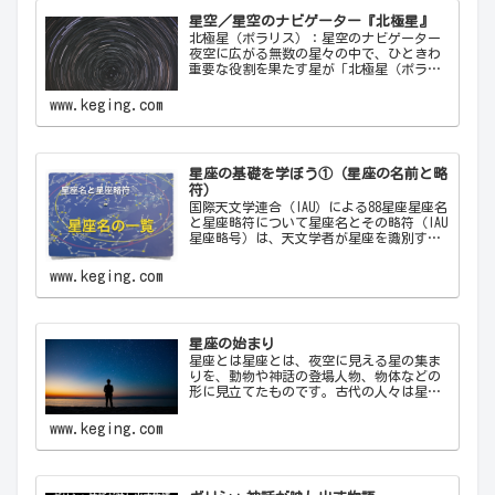
星空／星空のナビゲーター『北極星』
北極星（ポラリス）：星空のナビゲーター
夜空に広がる無数の星々の中で、ひときわ
重要な役割を果たす星が「北極星（ポラリ
ス）Polaris」です。古代から現代に至るま
で、北極星は航海者や探検家の道しるべと
www.keging.com
して重要な役割を果たしてきました。ここ
では…
星座の基礎を学ぼう①（星座の名前と略
符）
国際天文学連合（IAU）による88星座星座名
と星座略符について星座名とその略符（IAU
星座略号）は、天文学者が星座を識別する
ために使用する公式の3文字の略称です。こ
れにより、天文学者は世界中で統一された
www.keging.com
方法で星座を識別し、コミュニケーショ
ン…
星座の始まり
星座とは星座とは、夜空に見える星の集ま
りを、動物や神話の登場人物、物体などの
形に見立てたものです。古代の人々は星を
観察し、それらを結びつけて意味を持た
せ、星座として体系化しました。星座は天
www.keging.com
文学、航海術、農業、そして文化や神話に
おいて重要な役…