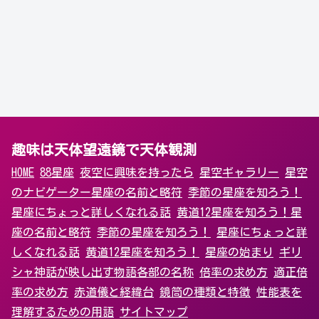
趣味は天体望遠鏡で天体観測
HOME
88星座
夜空に興味を持ったら
星空ギャラリー
星空
のナビゲーター
星座の名前と略符
季節の星座を知ろう！
星座にちょっと詳しくなれる話
黄道12星座を知ろう！
星
座の名前と略符
季節の星座を知ろう！
星座にちょっと詳
しくなれる話
黄道12星座を知ろう！
星座の始まり
ギリ
シャ神話が映し出す物語
各部の名称
倍率の求め方
適正倍
率の求め方
赤道儀と経緯台
鏡筒の種類と特徴
性能表を
理解するための用語
サイトマップ