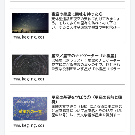
さと神秘を感…
夜空の星座に興味を持ったら
天体望遠鏡を夜空の天体に向けてみましょ
う。そして多くの星々を訪れてみて下さ
い。すると天体望遠鏡の視野の中に飛び込
んできた天体から、宇宙の神秘について
色々なメッセージをあなたに伝えてくるこ
www.keging.com
とでしょう。天体望遠鏡があなたにとって
一生の趣味になることでしょう。
星空／星空のナビゲーター『北極星』
北極星（ポラリス）：星空のナビゲーター
夜空に広がる無数の星々の中で、ひときわ
重要な役割を果たす星が「北極星（ポラリ
ス）Polaris」です。古代から現代に至るま
で、北極星は航海者や探検家の道しるべと
www.keging.com
して重要な役割を果たしてきました。ここ
では…
星座の基礎を学ぼう①（星座の名前と略
符）
国際天文学連合（IAU）による88星座星座名
と星座略符について星座名とその略符（IAU
星座略号）は、天文学者が星座を識別する
ために使用する公式の3文字の略称です。こ
れにより、天文学者は世界中で統一された
www.keging.com
方法で星座を識別し、コミュニケーショ
ン…