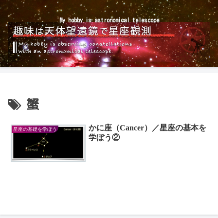
My hobby is astronomical telescope
蟹
かに座（Cancer）／星座の基本を
星座の基礎を学ぼう
学ぼう②