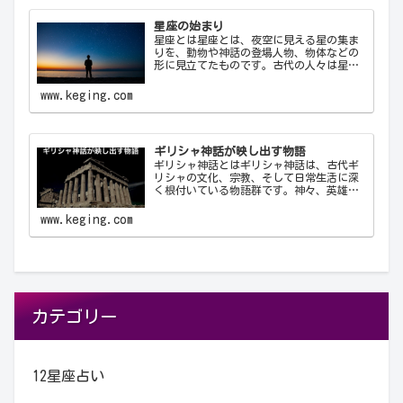
星座の始まり
星座とは星座とは、夜空に見える星の集ま
りを、動物や神話の登場人物、物体などの
形に見立てたものです。古代の人々は星を
観察し、それらを結びつけて意味を持た
せ、星座として体系化しました。星座は天
www.keging.com
文学、航海術、農業、そして文化や神話に
おいて重要な役…
ギリシャ神話が映し出す物語
ギリシャ神話とはギリシャ神話は、古代ギ
リシャの文化、宗教、そして日常生活に深
く根付いている物語群です。神々、英雄、
怪物、そして人間が織りなすこれらの物語
は、古代ギリシャ人の世界観や価値観を反
www.keging.com
映しており、今日に至るまで文学や芸術、
哲学に多大な…
カテゴリー
12星座占い