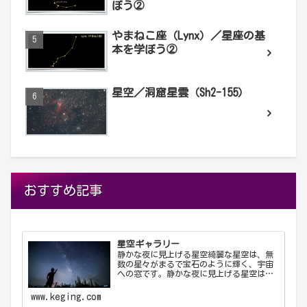
ぼう②
やまねこ座（Lynx）／星座の基
本を学ぼう②
星空／洞窟星雲（Sh2-155）
おすすめ記事
星空ギャラリー
静かな夜に見上げる星空綺麗な星空は、無
数の星々がまるで宝石のように輝く、宇宙
への窓です。静かな夜に見上げる星空は、
心を落ち着け、日常の喧騒から解放してく
れます。天の川が夜空を横切る様子や、流
www.keging.com
れ星が一瞬の光を放つ瞬間は、自然の壮大