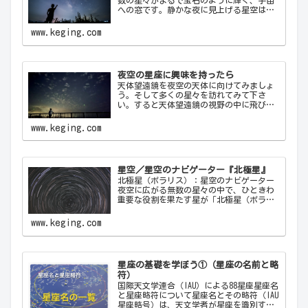
への窓です。静かな夜に見上げる星空は、
心を落ち着け、日常の喧騒から解放してく
れます。天の川が夜空を横切る様子や、流
www.keging.com
れ星が一瞬の光を放つ瞬間は、自然の壮大
さと神秘を感…
夜空の星座に興味を持ったら
天体望遠鏡を夜空の天体に向けてみましょ
う。そして多くの星々を訪れてみて下さ
い。すると天体望遠鏡の視野の中に飛び込
んできた天体から、宇宙の神秘について
色々なメッセージをあなたに伝えてくるこ
www.keging.com
とでしょう。天体望遠鏡があなたにとって
一生の趣味になることでしょう。
星空／星空のナビゲーター『北極星』
北極星（ポラリス）：星空のナビゲーター
夜空に広がる無数の星々の中で、ひときわ
重要な役割を果たす星が「北極星（ポラリ
ス）Polaris」です。古代から現代に至るま
で、北極星は航海者や探検家の道しるべと
www.keging.com
して重要な役割を果たしてきました。ここ
では…
星座の基礎を学ぼう①（星座の名前と略
符）
国際天文学連合（IAU）による88星座星座名
と星座略符について星座名とその略符（IAU
星座略号）は、天文学者が星座を識別する