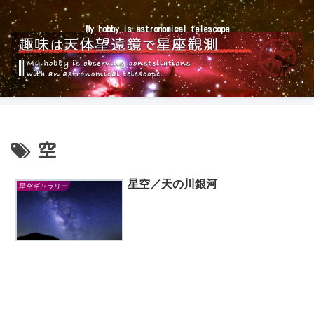
My hobby is astronomical telescope
空
星空／天の川銀河
星空ギャラリー