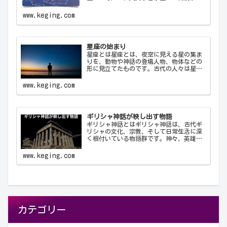
ために使用する公式の3文字の略称です。こ
れにより、天文学者は世界中で統一された
www.keging.com
方法で星座を識別し、コミュニケーショ
ン…
星座の始まり
星座とは星座とは、夜空に見える星の集ま
りを、動物や神話の登場人物、物体などの
形に見立てたものです。古代の人々は星を
観察し、それらを結びつけて意味を持た
せ、星座として体系化しました。星座は天
www.keging.com
文学、航海術、農業、そして文化や神話に
おいて重要な役…
ギリシャ神話が映し出す物語
ギリシャ神話とはギリシャ神話は、古代ギ
リシャの文化、宗教、そして日常生活に深
く根付いている物語群です。神々、英雄、
怪物、そして人間が織りなすこれらの物語
は、古代ギリシャ人の世界観や価値観を反
www.keging.com
映しており、今日に至るまで文学や芸術、
哲学に多大な…
カテゴリー