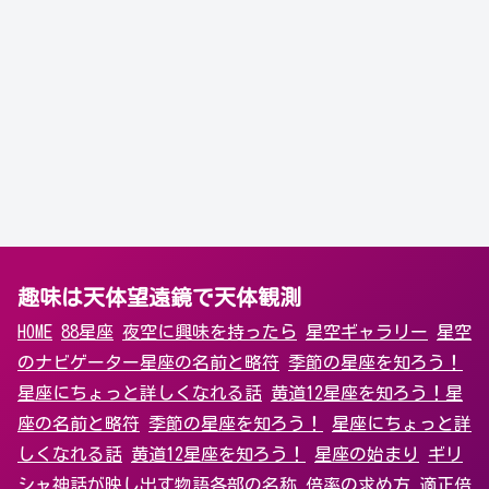
趣味は天体望遠鏡で天体観測
HOME
88星座
夜空に興味を持ったら
星空ギャラリー
星空
のナビゲーター
星座の名前と略符
季節の星座を知ろう！
星座にちょっと詳しくなれる話
黄道12星座を知ろう！
星
座の名前と略符
季節の星座を知ろう！
星座にちょっと詳
しくなれる話
黄道12星座を知ろう！
星座の始まり
ギリ
シャ神話が映し出す物語
各部の名称
倍率の求め方
適正倍