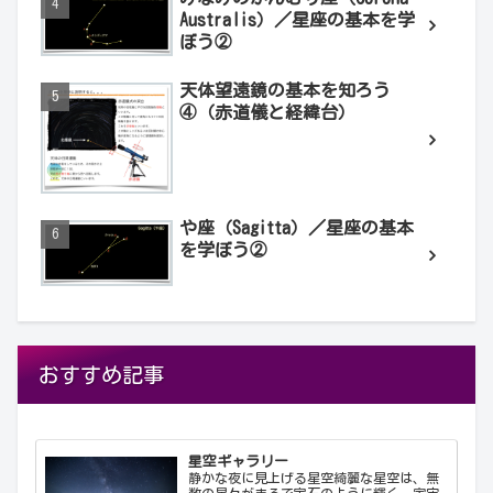
Australis）／星座の基本を学
ぼう②
天体望遠鏡の基本を知ろう
④（赤道儀と経緯台）
や座（Sagitta）／星座の基本
を学ぼう②
おすすめ記事
星空ギャラリー
静かな夜に見上げる星空綺麗な星空は、無
数の星々がまるで宝石のように輝く、宇宙