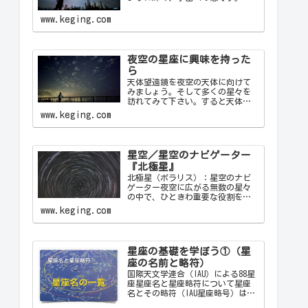
かな夜に見上げる星空は、心を落
ち着け、日常の喧騒から解放して
www.keging.com
くれます。天の川が夜空を横切る
様子や、流れ星が一瞬の光を放つ
瞬間は、自然の壮大さと神秘を
感…
夜空の星座に興味を持った
ら
天体望遠鏡を夜空の天体に向けて
みましょう。そして多くの星々を
訪れてみて下さい。すると天体望
遠鏡の視野の中に飛び込んできた
www.keging.com
天体から、宇宙の神秘について
色々なメッセージをあなたに伝え
てくることでしょう。天体望遠鏡
があなたにとって一生の趣味にな
星空／星空のナビゲーター
ることでしょう。
『北極星』
北極星（ポラリス）：星空のナビ
ゲーター夜空に広がる無数の星々
の中で、ひときわ重要な役割を果
たす星が「北極星（ポラリス）
www.keging.com
Polaris」です。古代から現代に至
るまで、北極星は航海者や探検家
の道しるべとして重要な役割を果
たしてきました。ここでは…
星座の基礎を学ぼう①（星
座の名前と略符）
国際天文学連合（IAU）による88星
座星座名と星座略符について星座
名とその略符（IAU星座略号）は、
天文学者が星座を識別するために