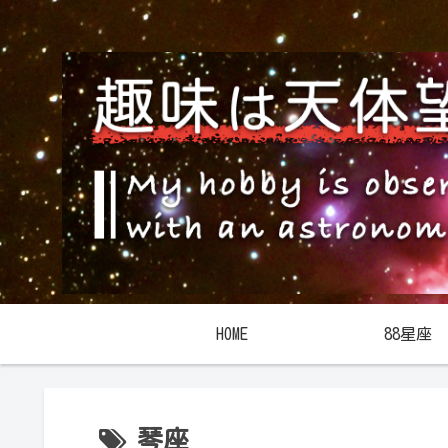
HOME
88星座
琴座