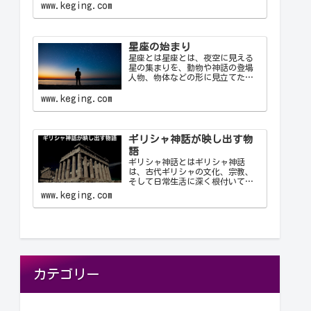
使用する公式の3文字の略称です。
www.keging.com
これにより、天文学者は世界中で
統一された方法で星座を識別し、
コミュニケーション…
星座の始まり
星座とは星座とは、夜空に見える
星の集まりを、動物や神話の登場
人物、物体などの形に見立てたも
のです。古代の人々は星を観察
し、それらを結びつけて意味を持
www.keging.com
たせ、星座として体系化しまし
た。星座は天文学、航海術、農
業、そして文化や神話において重
要な役…
ギリシャ神話が映し出す物
語
ギリシャ神話とはギリシャ神話
は、古代ギリシャの文化、宗教、
そして日常生活に深く根付いてい
る物語群です。神々、英雄、怪
www.keging.com
物、そして人間が織りなすこれら
の物語は、古代ギリシャ人の世界
観や価値観を反映しており、今日
に至るまで文学や芸術、哲学に多
大な…
カテゴリー