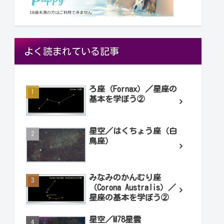
よく読まれている記事
ろ座（Fornax）／星座の
基本を学ぼう②
星空／はくちょう座（白
鳥座）
みなみのかんむり座
（Corona Australis）／
星座の基本を学ぼう②
星空／M78星雲