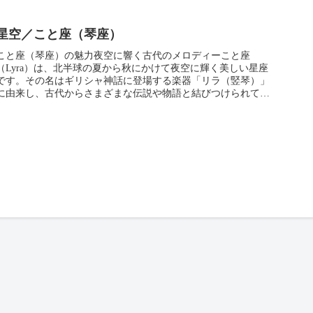
星空／こと座（琴座）
こと座（琴座）の魅力夜空に響く古代のメロディーこと座
（Lyra）は、北半球の夏から秋にかけて夜空に輝く美しい星座
です。その名はギリシャ神話に登場する楽器「リラ（竪琴）」
に由来し、古代からさまざまな伝説や物語と結びつけられてき
ました。こと座は...