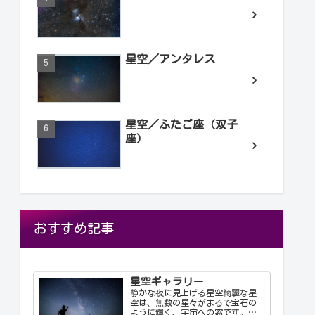
星空／アンタレス
星空／ふたご座（双子
座）
おすすめ記事
星空ギャラリー
静かな夜に見上げる星空綺麗な星
空は、無数の星々がまるで宝石の
ように輝く、宇宙への窓です。静