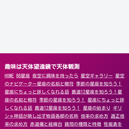
趣味は天体望遠鏡で天体観測
HOME
88星座
夜空に興味を持ったら
星空ギャラリー
星空
のナビゲーター
星座の名前と略符
季節の星座を知ろう！
星座にちょっと詳しくなれる話
黄道12星座を知ろう！
星
座の名前と略符
季節の星座を知ろう！
星座にちょっと詳
しくなれる話
黄道12星座を知ろう！
星座の始まり
ギリ
シャ神話が映し出す物語
各部の名称
倍率の求め方
適正倍
率の求め方
赤道儀と経緯台
鏡筒の種類と特徴
性能表を