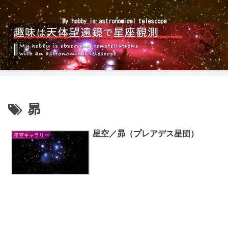
My hobby is astronomical telescope
昴
星空／昴（プレアデス星団）
星空ギャラリー