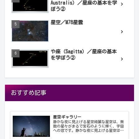
Australis）／星座の基本を学
ぼう②
星空／M78星雲
や座（Sagitta）／星座の基本
を学ぼう②
おすすめ記事
星空ギャラリー
静かな夜に見上げる星空綺麗な星空は、無
数の星々がまるで宝石のように輝く、宇宙
への窓です。静かな夜に見上げる星空は、
心を落ち着け、日常の喧騒から解放してく