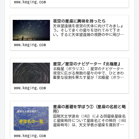
れます。天の川が夜空を横切る様子や、流
www.keging.com
れ星が一瞬の光を放つ瞬間は、自然の壮大
さと神秘を感…
夜空の星座に興味を持ったら
天体望遠鏡を夜空の天体に向けてみましょ
う。そして多くの星々を訪れてみて下さ
い。すると天体望遠鏡の視野の中に飛び込
んできた天体から、宇宙の神秘について
色々なメッセージをあなたに伝えてくるこ
www.keging.com
とでしょう。天体望遠鏡があなたにとって
一生の趣味になることでしょう。
星空／星空のナビゲーター『北極星』
北極星（ポラリス）：星空のナビゲーター
夜空に広がる無数の星々の中で、ひときわ
重要な役割を果たす星が「北極星（ポラリ
ス）Polaris」です。古代から現代に至るま
で、北極星は航海者や探検家の道しるべと
www.keging.com
して重要な役割を果たしてきました。ここ
では…
星座の基礎を学ぼう①（星座の名前と略
符）
国際天文学連合（IAU）による88星座星座名
と星座略符について星座名とその略符（IAU
星座略号）は、天文学者が星座を識別する
ために使用する公式の3文字の略称です。こ
れにより、天文学者は世界中で統一された
www.keging.com
方法で星座を識別し、コミュニケーショ