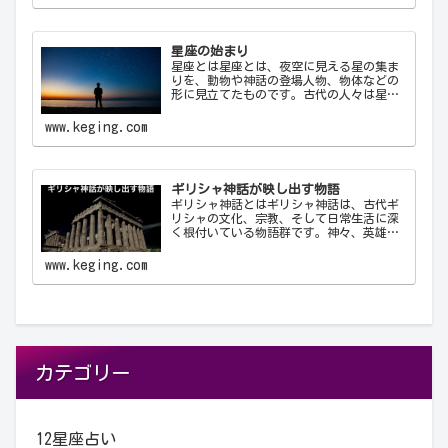
ン…
星座の始まり
星座とは星座とは、夜空に見える星の集ま
りを、動物や神話の登場人物、物体などの
形に見立てたものです。古代の人々は星を
観察し、それらを結びつけて意味を持た
せ、星座として体系化しました。星座は天
www.keging.com
文学、航海術、農業、そして文化や神話に
おいて重要な役…
ギリシャ神話が映し出す物語
ギリシャ神話とはギリシャ神話は、古代ギ
リシャの文化、宗教、そして日常生活に深
く根付いている物語群です。神々、英雄、
怪物、そして人間が織りなすこれらの物語
は、古代ギリシャ人の世界観や価値観を反
www.keging.com
映しており、今日に至るまで文学や芸術、
哲学に多大な…
カテゴリー
12星座占い