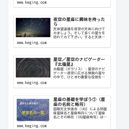
ち着け、日常の喧騒から解放して
www.keging.com
くれます。天の川が夜空を横切る
様子や、流れ星が一瞬の光を放つ
瞬間は、自然の壮大さと神秘を
感…
夜空の星座に興味を持った
ら
天体望遠鏡を夜空の天体に向けて
みましょう。そして多くの星々を
訪れてみて下さい。すると天体望
遠鏡の視野の中に飛び込んできた
www.keging.com
天体から、宇宙の神秘について
色々なメッセージをあなたに伝え
てくることでしょう。天体望遠鏡
があなたにとって一生の趣味にな
星空／星空のナビゲーター
ることでしょう。
『北極星』
北極星（ポラリス）：星空のナビ
ゲーター夜空に広がる無数の星々
の中で、ひときわ重要な役割を果
たす星が「北極星（ポラリス）
www.keging.com
Polaris」です。古代から現代に至
るまで、北極星は航海者や探検家
の道しるべとして重要な役割を果
たしてきました。ここでは…
星座の基礎を学ぼう①（星
座の名前と略符）
国際天文学連合（IAU）による88星
座星座名と星座略符について星座
名とその略符（IAU星座略号）は、
天文学者が星座を識別するために
使用する公式の3文字の略称です。
www.keging.com