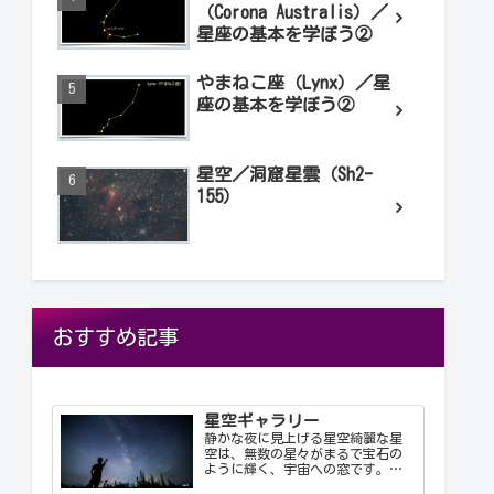
（Corona Australis）／
星座の基本を学ぼう②
やまねこ座（Lynx）／星
座の基本を学ぼう②
星空／洞窟星雲（Sh2-
155）
おすすめ記事
星空ギャラリー
静かな夜に見上げる星空綺麗な星
空は、無数の星々がまるで宝石の
ように輝く、宇宙への窓です。静
かな夜に見上げる星空は、心を落