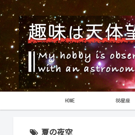
HOME
88星座
夏の夜空