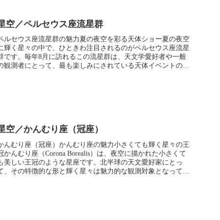
星空／ペルセウス座流星群
ペルセウス座流星群の魅力夏の夜空を彩る天体ショー夏の夜空
に輝く星々の中で、ひときわ注目されるのがペルセウス座流星
群です。毎年8月に訪れるこの流星群は、天文学愛好者や一般
の観測者にとって、最も楽しみにされている天体イベントの一
つです。ここでは...
星空／かんむり座（冠座）
かんむり座（冠座）かんむり座の魅力小さくても輝く星々の王
冠かんむり座（Corona Borealis）は、夜空に描かれた小さくて
も美しい王冠のような星座です。北半球の天文愛好家にとっ
て、その特徴的な形と輝く星々は魅力的な観測対象となってい
ま...