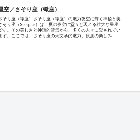
星空／さそり座（蠍座）
さそり座（蠍座）さそり座（蠍座）の魅力夜空に輝く神秘と美
さそり座（Scorpius）は、夏の夜空に堂々と現れる壮大な星座
です。その美しさと神話的背景から、多くの人々に愛されてい
ます。ここでは、さそり座の天文学的魅力、観測の楽しみ、文
化的背景...