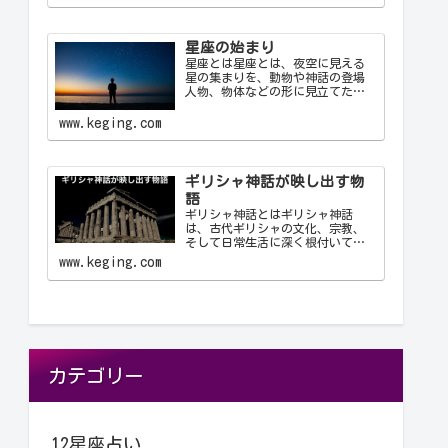
これにより、天文学者は世界中で
統一された方法で星座を識別し、
コミュニケーション…
星座の始まり
星座とは星座とは、夜空に見える
星の集まりを、動物や神話の登場
人物、物体などの形に見立てたも
のです。古代の人々は星を観察
し、それらを結びつけて意味を持
www.keging.com
たせ、星座として体系化しまし
た。星座は天文学、航海術、農
業、そして文化や神話において重
要な役…
ギリシャ神話が映し出す物
語
ギリシャ神話とはギリシャ神話
は、古代ギリシャの文化、宗教、
そして日常生活に深く根付いてい
る物語群です。神々、英雄、怪
www.keging.com
物、そして人間が織りなすこれら
の物語は、古代ギリシャ人の世界
観や価値観を反映しており、今日
に至るまで文学や芸術、哲学に多
大な…
カテゴリー
12星座占い