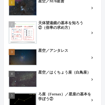
星空／M78星雲
天体望遠鏡の基本を知ろう
②（倍率の求め方）
星空／アンタレス
星空／はくちょう座（白鳥座）
ろ座（Fornax）／星座の基本を
学ぼう②