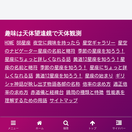
趣味は天体望遠鏡で天体観測
HOME
88星座
夜空に興味を持ったら
星空ギャラリー
星空
のナビゲーター
星座の名前と略符
季節の星座を知ろう！
星座にちょっと詳しくなれる話
黄道12星座を知ろう！
星
座の名前と略符
季節の星座を知ろう！
星座にちょっと詳
しくなれる話
黄道12星座を知ろう！
星座の始まり
ギリ
シャ神話が映し出す物語
各部の名称
倍率の求め方
適正倍
率の求め方
赤道儀と経緯台
鏡筒の種類と特徴
性能表を
理解するための用語
サイトマップ
メニュー
ホーム
検索
トップ
サイドバー
Copyright©趣味は天体望遠鏡で星座観測 All Rights Reserved.