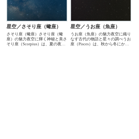
で、見つけやすく、秋の夜空の...
おり、その美しさと神秘性から...
星空／さそり座（蠍座）
星空／うお座（魚座）
さそり座（蠍座）さそり座（蠍
うお座（魚座）の魅力夜空に織り
座）の魅力夜空に輝く神秘と美さ
なす古代の物語と星々の調べうお
そり座（Scorpius）は、夏の夜空
座（Pisces）は、秋から冬にかけ
に堂々と現れる壮大な星座です。
ての夜空を飾る美しい星座で、そ
その美しさと神話的背景から、多
の独特な形状と豊かな神話的背景
くの人々に愛されています。ここ
から、多くの天文愛好家や神話好
では、さそり座の天文学的魅力、
きにとって非常に魅力的な存在で
観測の楽しみ、文化的背景...
す。また、うお座は興味深...