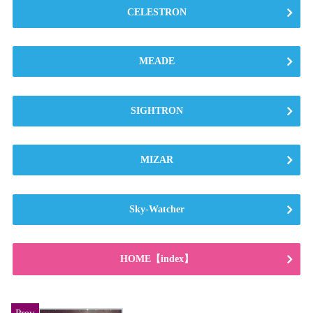
CELESTRON
MEADE
SIGHTRON
MIZAR
Sky-Watcher
HOME【index】