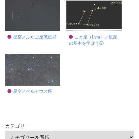
星空／ふたご座流星群
こと座（Lyra）／星座
の基本を学ぼう②
星空／ペルセウス座
カテゴリー