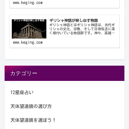
せ、星座として体系化しました。星座は天
www.keging.com
文学、航海術、農業、そして文化や神話に
おいて重要な役…
ギリシャ神話が映し出す物語
ギリシャ神話とはギリシャ神話は、古代ギ
リシャの文化、宗教、そして日常生活に深
く根付いている物語群です。神々、英雄、
怪物、そして人間が織りなすこれらの物語
は、古代ギリシャ人の世界観や価値観を反
www.keging.com
映しており、今日に至るまで文学や芸術、
哲学に多大な…
カテゴリー
12星座占い
天体望遠鏡の選び方
天体望遠鏡を選ぼう！