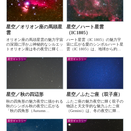
星空／オリオン座の馬頭星
星空／ハート星雲
雲
（IC1805）
オリオン座の馬頭星雲の魅力宇宙
ハート星雲（IC 1805）の魅力宇
の深淵に浮かぶ神秘的なシルエッ
宙に広がる愛のシンボルハート星
トオリオン座は冬の夜空に輝く壮
雲（IC 1805）は、地球から約
大な星座で、多くの天文学的な宝
7500光年の距離に位置する美し
物を秘めています。その中でも特
い星雲で、その名前が示すよう
星空ギャラリー
星空ギャラリー
に有名なのが、馬頭星雲
に、まるで宇宙に浮かぶ心臓の形
（Horsehead Nebula）です。馬頭
をしています。この星雲は、星座
星雲は、その独特な形状...
カシオペアの方向にあ...
星空／秋の四辺形
星空／ふたご座（双子座）
秋の四角形の魅力夜空に描かれる
ふたご座の魅力夜空に輝く双子の
秋のシンボル秋の夜空に広がる
物語と天文学的な魅力ふたご座
「秋の四角形（Autumn
（Gemini）は、冬の夜空に輝く
Square）」は、天文愛好者や星座
星座の一つで、その名前の通り、
観測を楽しむ人々にとって特別な
双子の形を描いています。この星
星空ギャラリー
星空ギャラリー
存在です。この四角形は、秋の星
座は、ギリシャ神話のカストルと
空を代表する特徴的な星の集まり
ポルックスという双子に由来して