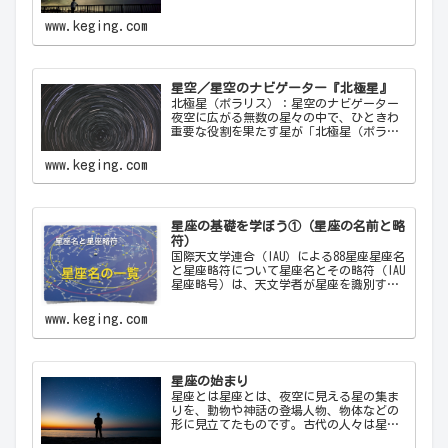
んできた天体から、宇宙の神秘について
色々なメッセージをあなたに伝えてくるこ
www.keging.com
とでしょう。天体望遠鏡があなたにとって
一生の趣味になることでしょう。
星空／星空のナビゲーター『北極星』
北極星（ポラリス）：星空のナビゲーター
夜空に広がる無数の星々の中で、ひときわ
重要な役割を果たす星が「北極星（ポラリ
ス）Polaris」です。古代から現代に至るま
で、北極星は航海者や探検家の道しるべと
www.keging.com
して重要な役割を果たしてきました。ここ
では…
星座の基礎を学ぼう①（星座の名前と略
符）
国際天文学連合（IAU）による88星座星座名
と星座略符について星座名とその略符（IAU
星座略号）は、天文学者が星座を識別する
ために使用する公式の3文字の略称です。こ
れにより、天文学者は世界中で統一された
www.keging.com
方法で星座を識別し、コミュニケーショ
ン…
星座の始まり
星座とは星座とは、夜空に見える星の集ま
りを、動物や神話の登場人物、物体などの
形に見立てたものです。古代の人々は星を
観察し、それらを結びつけて意味を持た