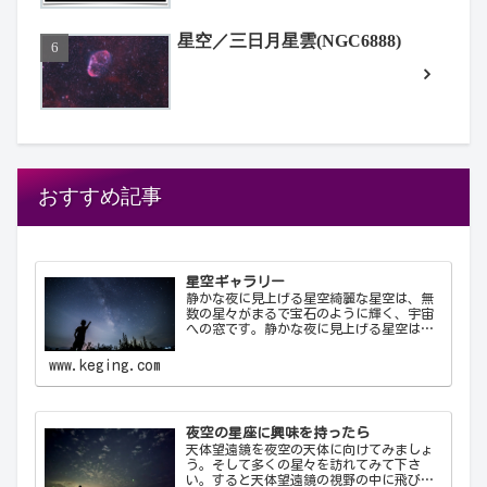
星空／三日月星雲(NGC6888)
おすすめ記事
星空ギャラリー
静かな夜に見上げる星空綺麗な星空は、無
数の星々がまるで宝石のように輝く、宇宙
への窓です。静かな夜に見上げる星空は、
心を落ち着け、日常の喧騒から解放してく
れます。天の川が夜空を横切る様子や、流
www.keging.com
れ星が一瞬の光を放つ瞬間は、自然の壮大
さと神秘を感…
夜空の星座に興味を持ったら
天体望遠鏡を夜空の天体に向けてみましょ
う。そして多くの星々を訪れてみて下さ
い。すると天体望遠鏡の視野の中に飛び込