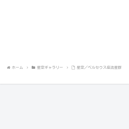
ホーム
星空ギャラリー
星空／ペルセウス座流星群