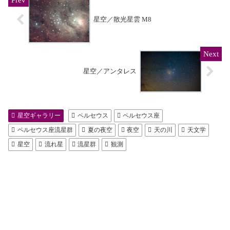
星空／散光星雲 M8
星空／アンタレス
星空ギャラリー
ペルセウス
ペルセウス座
ペルセウス座流星群
夏の夜空
夜空
天の川
天文学
星空
流れ星
流星群
観測