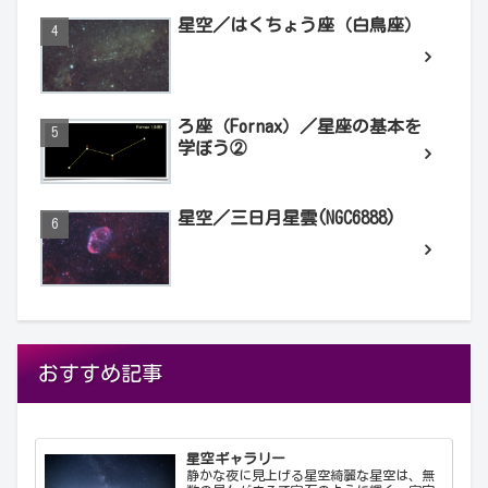
星空／はくちょう座（白鳥座）
ろ座（Fornax）／星座の基本を
学ぼう②
星空／三日月星雲(NGC6888)
おすすめ記事
星空ギャラリー
静かな夜に見上げる星空綺麗な星空は、無