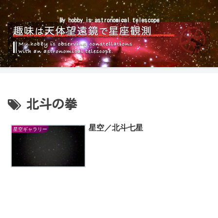
My hobby is astronomical telescope
北斗の拳
星空／北斗七星
星空ギャラリー