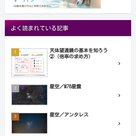
よく読まれている記事
天体望遠鏡の基本を知ろう
②（倍率の求め方）
星空／M78星雲
星空／アンタレス