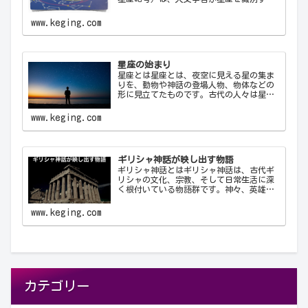
ために使用する公式の3文字の略称です。こ
れにより、天文学者は世界中で統一された
www.keging.com
方法で星座を識別し、コミュニケーショ
ン…
星座の始まり
星座とは星座とは、夜空に見える星の集ま
りを、動物や神話の登場人物、物体などの
形に見立てたものです。古代の人々は星を
観察し、それらを結びつけて意味を持た
せ、星座として体系化しました。星座は天
www.keging.com
文学、航海術、農業、そして文化や神話に
おいて重要な役…
ギリシャ神話が映し出す物語
ギリシャ神話とはギリシャ神話は、古代ギ
リシャの文化、宗教、そして日常生活に深
く根付いている物語群です。神々、英雄、
怪物、そして人間が織りなすこれらの物語
は、古代ギリシャ人の世界観や価値観を反
www.keging.com
映しており、今日に至るまで文学や芸術、
哲学に多大な…
カテゴリー