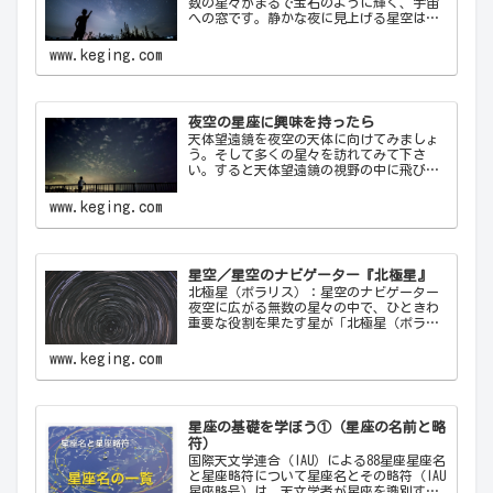
数の星々がまるで宝石のように輝く、宇宙
への窓です。静かな夜に見上げる星空は、
心を落ち着け、日常の喧騒から解放してく
れます。天の川が夜空を横切る様子や、流
www.keging.com
れ星が一瞬の光を放つ瞬間は、自然の壮大
さと神秘を感…
夜空の星座に興味を持ったら
天体望遠鏡を夜空の天体に向けてみましょ
う。そして多くの星々を訪れてみて下さ
い。すると天体望遠鏡の視野の中に飛び込
んできた天体から、宇宙の神秘について
色々なメッセージをあなたに伝えてくるこ
www.keging.com
とでしょう。天体望遠鏡があなたにとって
一生の趣味になることでしょう。
星空／星空のナビゲーター『北極星』
北極星（ポラリス）：星空のナビゲーター
夜空に広がる無数の星々の中で、ひときわ
重要な役割を果たす星が「北極星（ポラリ
ス）Polaris」です。古代から現代に至るま
で、北極星は航海者や探検家の道しるべと
www.keging.com
して重要な役割を果たしてきました。ここ
では…
星座の基礎を学ぼう①（星座の名前と略
符）
国際天文学連合（IAU）による88星座星座名
と星座略符について星座名とその略符（IAU
星座略号）は、天文学者が星座を識別する