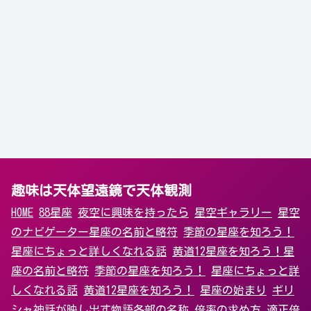
趣味は天体望遠鏡で天体観測
HOME
88星座
夜空に興味を持ったら
星空ギャラリー
星空
のナビゲーター
星座の名前と略符
季節の星座を知ろう！
星座にちょっと詳しくなれる話
黄道12星座を知ろう！
星
座の名前と略符
季節の星座を知ろう！
星座にちょっと詳
しくなれる話
黄道12星座を知ろう！
星座の始まり
ギリ
シャ神話が映し出す物語
各部の名称
倍率の求め方
適正倍