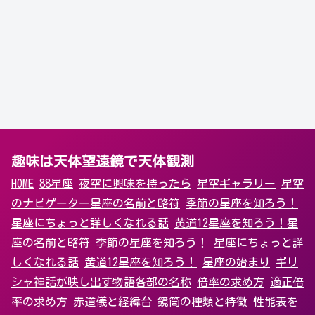
趣味は天体望遠鏡で天体観測
HOME
88星座
夜空に興味を持ったら
星空ギャラリー
星空
のナビゲーター
星座の名前と略符
季節の星座を知ろう！
星座にちょっと詳しくなれる話
黄道12星座を知ろう！
星
座の名前と略符
季節の星座を知ろう！
星座にちょっと詳
しくなれる話
黄道12星座を知ろう！
星座の始まり
ギリ
シャ神話が映し出す物語
各部の名称
倍率の求め方
適正倍
率の求め方
赤道儀と経緯台
鏡筒の種類と特徴
性能表を