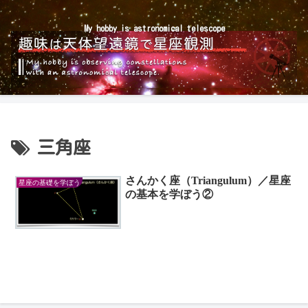
My hobby is astronomical telescope
三角座
さんかく座（Triangulum）／星座
星座の基礎を学ぼう
の基本を学ぼう②