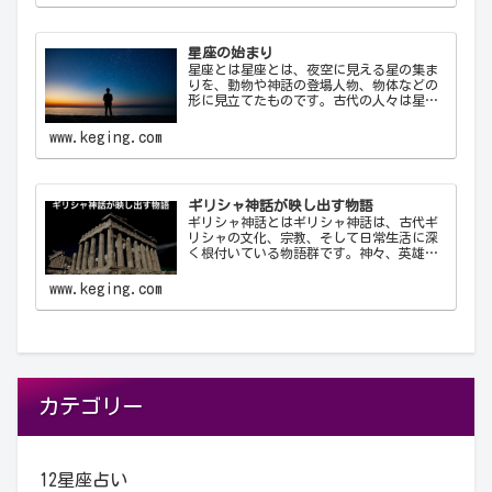
ン…
星座の始まり
星座とは星座とは、夜空に見える星の集ま
りを、動物や神話の登場人物、物体などの
形に見立てたものです。古代の人々は星を
観察し、それらを結びつけて意味を持た
せ、星座として体系化しました。星座は天
www.keging.com
文学、航海術、農業、そして文化や神話に
おいて重要な役…
ギリシャ神話が映し出す物語
ギリシャ神話とはギリシャ神話は、古代ギ
リシャの文化、宗教、そして日常生活に深
く根付いている物語群です。神々、英雄、
怪物、そして人間が織りなすこれらの物語
は、古代ギリシャ人の世界観や価値観を反
www.keging.com
映しており、今日に至るまで文学や芸術、
哲学に多大な…
カテゴリー
12星座占い