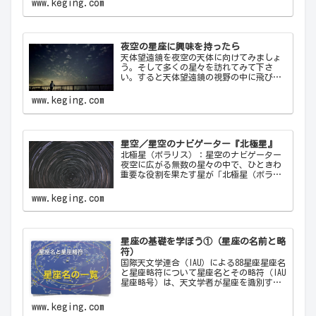
www.keging.com
れ星が一瞬の光を放つ瞬間は、自然の壮大
さと神秘を感…
夜空の星座に興味を持ったら
天体望遠鏡を夜空の天体に向けてみましょ
う。そして多くの星々を訪れてみて下さ
い。すると天体望遠鏡の視野の中に飛び込
んできた天体から、宇宙の神秘について
色々なメッセージをあなたに伝えてくるこ
www.keging.com
とでしょう。天体望遠鏡があなたにとって
一生の趣味になることでしょう。
星空／星空のナビゲーター『北極星』
北極星（ポラリス）：星空のナビゲーター
夜空に広がる無数の星々の中で、ひときわ
重要な役割を果たす星が「北極星（ポラリ
ス）Polaris」です。古代から現代に至るま
で、北極星は航海者や探検家の道しるべと
www.keging.com
して重要な役割を果たしてきました。ここ
では…
星座の基礎を学ぼう①（星座の名前と略
符）
国際天文学連合（IAU）による88星座星座名
と星座略符について星座名とその略符（IAU
星座略号）は、天文学者が星座を識別する
ために使用する公式の3文字の略称です。こ
れにより、天文学者は世界中で統一された
www.keging.com
方法で星座を識別し、コミュニケーショ