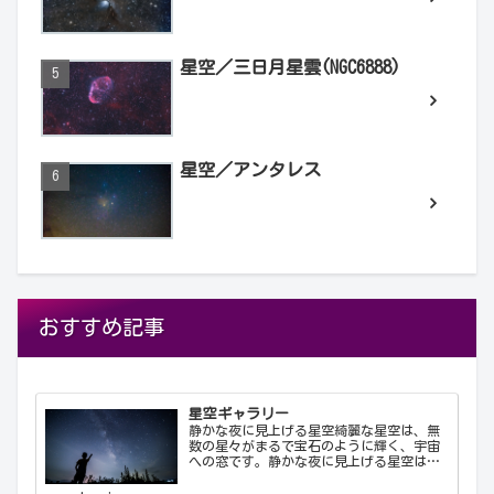
星空／三日月星雲(NGC6888)
星空／アンタレス
おすすめ記事
星空ギャラリー
静かな夜に見上げる星空綺麗な星空は、無
数の星々がまるで宝石のように輝く、宇宙
への窓です。静かな夜に見上げる星空は、
心を落ち着け、日常の喧騒から解放してく
れます。天の川が夜空を横切る様子や、流