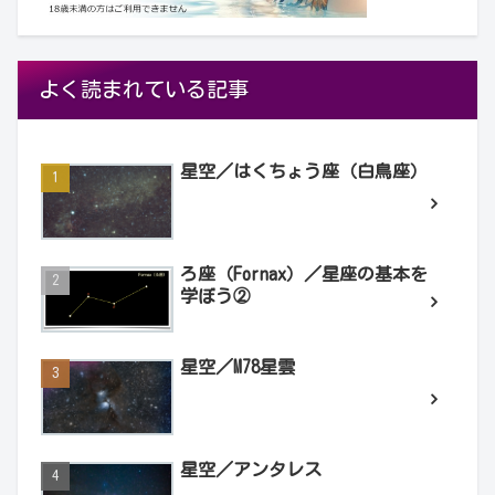
よく読まれている記事
星空／はくちょう座（白鳥座）
ろ座（Fornax）／星座の基本を
学ぼう②
星空／M78星雲
星空／アンタレス