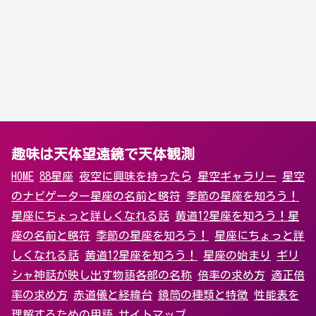
趣味は天体望遠鏡で天体観測
HOME
88星座
夜空に興味を持ったら
星空ギャラリー
星空
のナビゲーター
星座の名前と略符
季節の星座を知ろう！
星座にちょっと詳しくなれる話
黄道12星座を知ろう！
星
座の名前と略符
季節の星座を知ろう！
星座にちょっと詳
しくなれる話
黄道12星座を知ろう！
星座の始まり
ギリ
シャ神話が映し出す物語
各部の名称
倍率の求め方
適正倍
率の求め方
赤道儀と経緯台
鏡筒の種類と特徴
性能表を
理解するための用語
サイトマップ