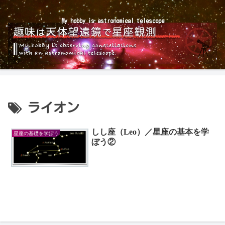
My hobby is astronomical telescope
ライオン
しし座（Leo）／星座の基本を学
星座の基礎を学ぼう
ぼう②