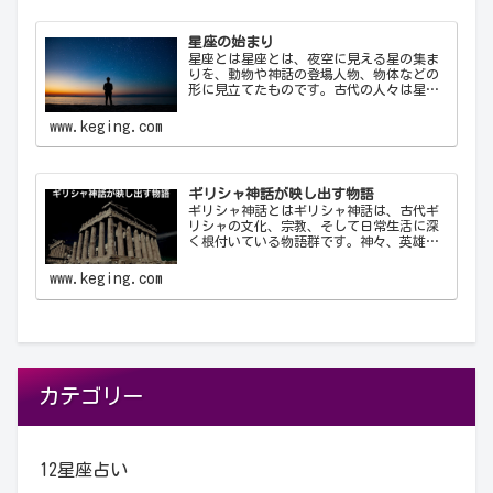
星座の始まり
星座とは星座とは、夜空に見える星の集ま
りを、動物や神話の登場人物、物体などの
形に見立てたものです。古代の人々は星を
観察し、それらを結びつけて意味を持た
せ、星座として体系化しました。星座は天
www.keging.com
文学、航海術、農業、そして文化や神話に
おいて重要な役…
ギリシャ神話が映し出す物語
ギリシャ神話とはギリシャ神話は、古代ギ
リシャの文化、宗教、そして日常生活に深
く根付いている物語群です。神々、英雄、
怪物、そして人間が織りなすこれらの物語
は、古代ギリシャ人の世界観や価値観を反
www.keging.com
映しており、今日に至るまで文学や芸術、
哲学に多大な…
カテゴリー
12星座占い