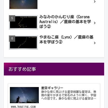
みなみのかんむり座（Corona
Australis）／星座の基本を学
ぼう②
やまねこ座（Lynx）／星座の基
本を学ぼう②
おすすめ記事
星空ギャラリー
静かな夜に見上げる星空綺麗な星空は、無
数の星々がまるで宝石のように輝く、宇宙
への窓です。静かな夜に見上げる星空は、
心を落ち着け、日常の喧騒から解放してく
れます。天の川が夜空を横切る様子や、流
www.keging.com