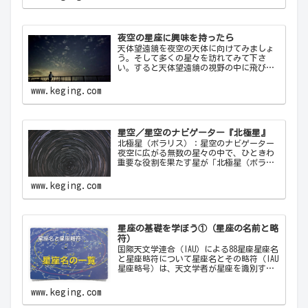
れ星が一瞬の光を放つ瞬間は、自然の壮大
さと神秘を感…
夜空の星座に興味を持ったら
天体望遠鏡を夜空の天体に向けてみましょ
う。そして多くの星々を訪れてみて下さ
い。すると天体望遠鏡の視野の中に飛び込
んできた天体から、宇宙の神秘について
色々なメッセージをあなたに伝えてくるこ
www.keging.com
とでしょう。天体望遠鏡があなたにとって
一生の趣味になることでしょう。
星空／星空のナビゲーター『北極星』
北極星（ポラリス）：星空のナビゲーター
夜空に広がる無数の星々の中で、ひときわ
重要な役割を果たす星が「北極星（ポラリ
ス）Polaris」です。古代から現代に至るま
で、北極星は航海者や探検家の道しるべと
www.keging.com
して重要な役割を果たしてきました。ここ
では…
星座の基礎を学ぼう①（星座の名前と略
符）
国際天文学連合（IAU）による88星座星座名
と星座略符について星座名とその略符（IAU
星座略号）は、天文学者が星座を識別する
ために使用する公式の3文字の略称です。こ
れにより、天文学者は世界中で統一された
www.keging.com
方法で星座を識別し、コミュニケーショ
ン…