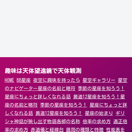
趣味は天体望遠鏡で天体観測
HOME
88星座
夜空に興味を持ったら
星空ギャラリー
星空
のナビゲーター
星座の名前と略符
季節の星座を知ろう！
星座にちょっと詳しくなれる話
黄道12星座を知ろう！
星
座の名前と略符
季節の星座を知ろう！
星座にちょっと詳
しくなれる話
黄道12星座を知ろう！
星座の始まり
ギリ
シャ神話が映し出す物語
各部の名称
倍率の求め方
適正倍
率の求め方
赤道儀と経緯台
鏡筒の種類と特徴
性能表を