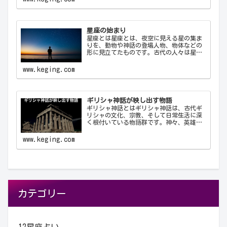
方法で星座を識別し、コミュニケーショ
ン…
星座の始まり
星座とは星座とは、夜空に見える星の集ま
りを、動物や神話の登場人物、物体などの
形に見立てたものです。古代の人々は星を
観察し、それらを結びつけて意味を持た
せ、星座として体系化しました。星座は天
www.keging.com
文学、航海術、農業、そして文化や神話に
おいて重要な役…
ギリシャ神話が映し出す物語
ギリシャ神話とはギリシャ神話は、古代ギ
リシャの文化、宗教、そして日常生活に深
く根付いている物語群です。神々、英雄、
怪物、そして人間が織りなすこれらの物語
は、古代ギリシャ人の世界観や価値観を反
www.keging.com
映しており、今日に至るまで文学や芸術、
哲学に多大な…
カテゴリー