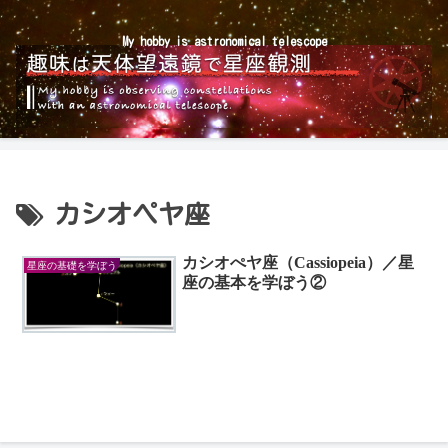
My hobby is astronomical telescope
カシオペヤ座
カシオぺヤ座（Cassiopeia）／星
星座の基礎を学ぼう
座の基本を学ぼう②