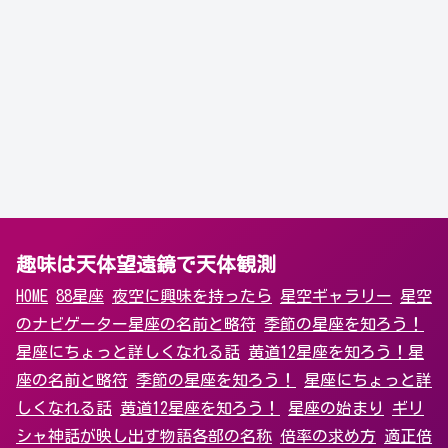
趣味は天体望遠鏡で天体観測
HOME
88星座
夜空に興味を持ったら
星空ギャラリー
星空
のナビゲーター
星座の名前と略符
季節の星座を知ろう！
星座にちょっと詳しくなれる話
黄道12星座を知ろう！
星
座の名前と略符
季節の星座を知ろう！
星座にちょっと詳
しくなれる話
黄道12星座を知ろう！
星座の始まり
ギリ
シャ神話が映し出す物語
各部の名称
倍率の求め方
適正倍