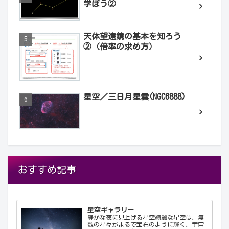
学ぼう②
天体望遠鏡の基本を知ろう
②（倍率の求め方）
星空／三日月星雲(NGC6888)
おすすめ記事
星空ギャラリー
静かな夜に見上げる星空綺麗な星空は、無
数の星々がまるで宝石のように輝く、宇宙