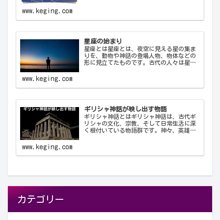
ために使用する公式の3文字の略称です。こ
れにより、天文学者は世界中で統一された
www.keging.com
方法で星座を識別し、コミュニケーショ
ン…
星座の始まり
星座とは星座とは、夜空に見える星の集ま
りを、動物や神話の登場人物、物体などの
形に見立てたものです。古代の人々は星を
観察し、それらを結びつけて意味を持た
せ、星座として体系化しました。星座は天
www.keging.com
文学、航海術、農業、そして文化や神話に
おいて重要な役…
ギリシャ神話が映し出す物語
ギリシャ神話とはギリシャ神話は、古代ギ
リシャの文化、宗教、そして日常生活に深
く根付いている物語群です。神々、英雄、
怪物、そして人間が織りなすこれらの物語
は、古代ギリシャ人の世界観や価値観を反
www.keging.com
映しており、今日に至るまで文学や芸術、
哲学に多大な…
カテゴリー