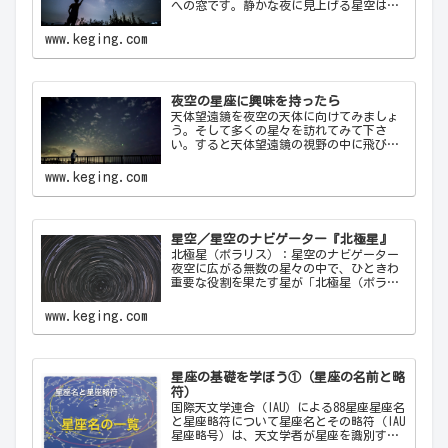
への窓です。静かな夜に見上げる星空は、
心を落ち着け、日常の喧騒から解放してく
れます。天の川が夜空を横切る様子や、流
www.keging.com
れ星が一瞬の光を放つ瞬間は、自然の壮大
さと神秘を感…
夜空の星座に興味を持ったら
天体望遠鏡を夜空の天体に向けてみましょ
う。そして多くの星々を訪れてみて下さ
い。すると天体望遠鏡の視野の中に飛び込
んできた天体から、宇宙の神秘について
色々なメッセージをあなたに伝えてくるこ
www.keging.com
とでしょう。天体望遠鏡があなたにとって
一生の趣味になることでしょう。
星空／星空のナビゲーター『北極星』
北極星（ポラリス）：星空のナビゲーター
夜空に広がる無数の星々の中で、ひときわ
重要な役割を果たす星が「北極星（ポラリ
ス）Polaris」です。古代から現代に至るま
で、北極星は航海者や探検家の道しるべと
www.keging.com
して重要な役割を果たしてきました。ここ
では…
星座の基礎を学ぼう①（星座の名前と略
符）
国際天文学連合（IAU）による88星座星座名
と星座略符について星座名とその略符（IAU
星座略号）は、天文学者が星座を識別する