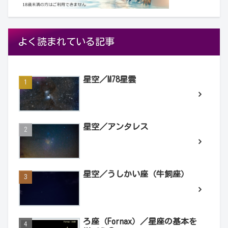
よく読まれている記事
星空／M78星雲
星空／アンタレス
星空／うしかい座（牛飼座）
ろ座（Fornax）／星座の基本を