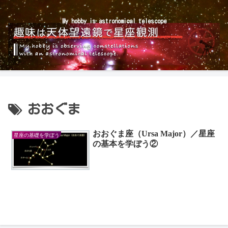
My hobby is astronomical telescope
おおぐま
おおぐま座（Ursa Major）／星座
星座の基礎を学ぼう
の基本を学ぼう②