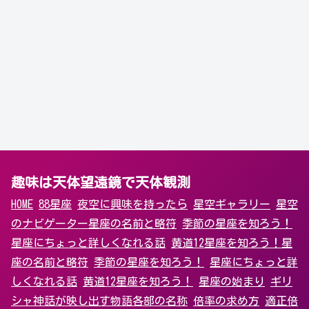
趣味は天体望遠鏡で天体観測
HOME
88星座
夜空に興味を持ったら
星空ギャラリー
星空
のナビゲーター
星座の名前と略符
季節の星座を知ろう！
星座にちょっと詳しくなれる話
黄道12星座を知ろう！
星
座の名前と略符
季節の星座を知ろう！
星座にちょっと詳
しくなれる話
黄道12星座を知ろう！
星座の始まり
ギリ
シャ神話が映し出す物語
各部の名称
倍率の求め方
適正倍