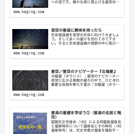
への窓です。静かな夜に見上げる星空は、
心を落ち着け、日常の喧騒から解放してく
れます。天の川が夜空を横切る様子や、流
www.keging.com
れ星が一瞬の光を放つ瞬間は、自然の壮大
さと神秘を感…
夜空の星座に興味を持ったら
天体望遠鏡を夜空の天体に向けてみましょ
う。そして多くの星々を訪れてみて下さ
い。すると天体望遠鏡の視野の中に飛び込
んできた天体から、宇宙の神秘について
色々なメッセージをあなたに伝えてくるこ
www.keging.com
とでしょう。天体望遠鏡があなたにとって
一生の趣味になることでしょう。
星空／星空のナビゲーター『北極星』
北極星（ポラリス）：星空のナビゲーター
夜空に広がる無数の星々の中で、ひときわ
重要な役割を果たす星が「北極星（ポラリ
ス）Polaris」です。古代から現代に至るま
で、北極星は航海者や探検家の道しるべと
www.keging.com
して重要な役割を果たしてきました。ここ
では…
星座の基礎を学ぼう①（星座の名前と略
符）
国際天文学連合（IAU）による88星座星座名
と星座略符について星座名とその略符（IAU
星座略号）は、天文学者が星座を識別する