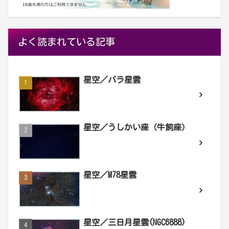
よく読まれている記事
星空／バラ星雲
星空／うしかい座（牛飼座）
星空／M78星雲
星空／三日月星雲(NGC6888)