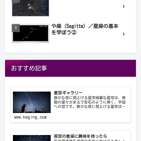
や座（Sagitta）／星座の基本
を学ぼう②
おすすめ記事
星空ギャラリー
静かな夜に見上げる星空綺麗な星空は、無
数の星々がまるで宝石のように輝く、宇宙
への窓です。静かな夜に見上げる星空は、
心を落ち着け、日常の喧騒から解放してく
れます。天の川が夜空を横切る様子や、流
www.keging.com
れ星が一瞬の光を放つ瞬間は、自然の壮大
さと神秘を感…
夜空の星座に興味を持ったら