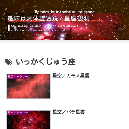
My hobby is astronomical telescope
いっかくじゅう座
星空／カモメ星雲
星空ギャラリー
星空／バラ星雲
星空ギャラリー