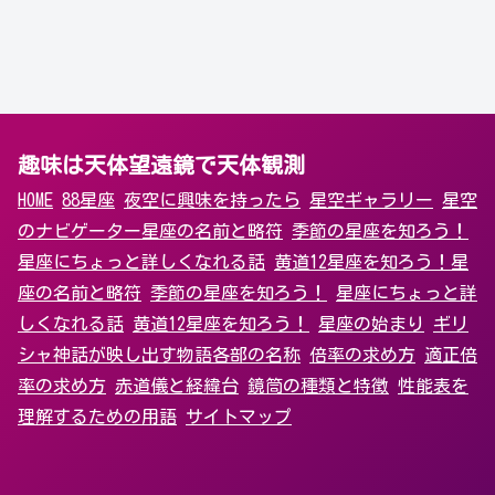
趣味は天体望遠鏡で天体観測
HOME
88星座
夜空に興味を持ったら
星空ギャラリー
星空
のナビゲーター
星座の名前と略符
季節の星座を知ろう！
星座にちょっと詳しくなれる話
黄道12星座を知ろう！
星
座の名前と略符
季節の星座を知ろう！
星座にちょっと詳
しくなれる話
黄道12星座を知ろう！
星座の始まり
ギリ
シャ神話が映し出す物語
各部の名称
倍率の求め方
適正倍
率の求め方
赤道儀と経緯台
鏡筒の種類と特徴
性能表を
理解するための用語
サイトマップ