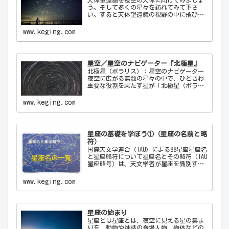
天体望遠鏡を夜空の天体に向けてみましょ
う。そして多くの星々を訪れてみて下さ
い。すると天体望遠鏡の視野の中に飛び込
んできた天体から、宇宙の神秘について
色々なメッセージをあなたに伝えてくるこ
www.keging.com
とでしょう。天体望遠鏡があなたにとって
一生の趣味になることでしょう。
星空／星空のナビゲーター『北極星』
北極星（ポラリス）：星空のナビゲーター
夜空に広がる無数の星々の中で、ひときわ
重要な役割を果たす星が「北極星（ポラリ
ス）Polaris」です。古代から現代に至るま
で、北極星は航海者や探検家の道しるべと
www.keging.com
して重要な役割を果たしてきました。ここ
では…
星座の基礎を学ぼう①（星座の名前と略
符）
国際天文学連合（IAU）による88星座星座名
と星座略符について星座名とその略符（IAU
星座略号）は、天文学者が星座を識別する
ために使用する公式の3文字の略称です。こ
れにより、天文学者は世界中で統一された
www.keging.com
方法で星座を識別し、コミュニケーショ
ン…
星座の始まり
星座とは星座とは、夜空に見える星の集ま
りを、動物や神話の登場人物、物体などの