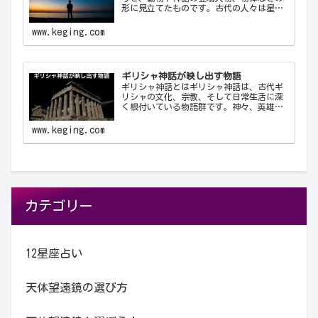
形に見立てたものです。古代の人々は星を
観察し、それらを結びつけて意味を持た
せ、星座として体系化しました。星座は天
www.keging.com
文学、航海術、農業、そして文化や神話に
おいて重要な役…
ギリシャ神話が映し出す物語
ギリシャ神話とはギリシャ神話は、古代ギ
リシャの文化、宗教、そして日常生活に深
く根付いている物語群です。神々、英雄、
怪物、そして人間が織りなすこれらの物語
は、古代ギリシャ人の世界観や価値観を反
www.keging.com
映しており、今日に至るまで文学や芸術、
哲学に多大な…
カテゴリー
12星座占い
天体望遠鏡の選び方