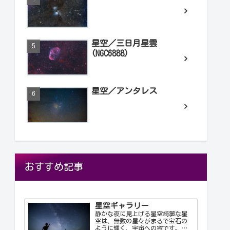
星空／三日月星雲
(NGC6888)
星空／アンタレス
おすすめ記事
星空ギャラリー
静かな夜に見上げる星空綺麗な星
空は、無数の星々がまるで宝石の
ように輝く、宇宙への窓です。静