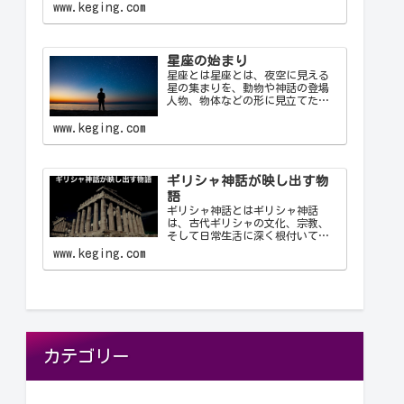
使用する公式の3文字の略称です。
www.keging.com
これにより、天文学者は世界中で
統一された方法で星座を識別し、
コミュニケーション…
星座の始まり
星座とは星座とは、夜空に見える
星の集まりを、動物や神話の登場
人物、物体などの形に見立てたも
のです。古代の人々は星を観察
し、それらを結びつけて意味を持
www.keging.com
たせ、星座として体系化しまし
た。星座は天文学、航海術、農
業、そして文化や神話において重
要な役…
ギリシャ神話が映し出す物
語
ギリシャ神話とはギリシャ神話
は、古代ギリシャの文化、宗教、
そして日常生活に深く根付いてい
る物語群です。神々、英雄、怪
www.keging.com
物、そして人間が織りなすこれら
の物語は、古代ギリシャ人の世界
観や価値観を反映しており、今日
に至るまで文学や芸術、哲学に多
大な…
カテゴリー