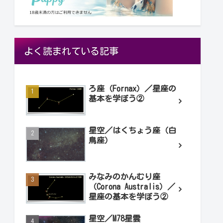
よく読まれている記事
ろ座（Fornax）／星座の
基本を学ぼう②
星空／はくちょう座（白
鳥座）
みなみのかんむり座
（Corona Australis）／
星座の基本を学ぼう②
星空／M78星雲