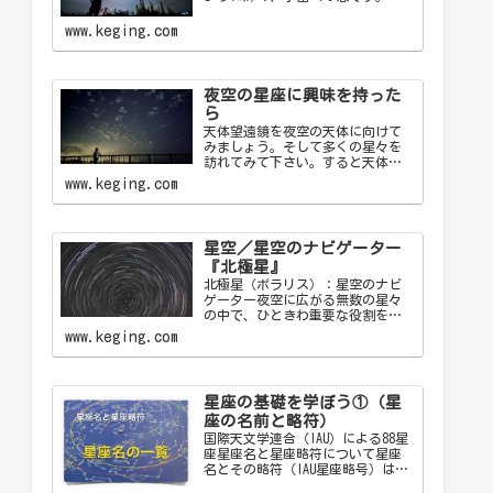
かな夜に見上げる星空は、心を落
ち着け、日常の喧騒から解放して
www.keging.com
くれます。天の川が夜空を横切る
様子や、流れ星が一瞬の光を放つ
瞬間は、自然の壮大さと神秘を
感…
夜空の星座に興味を持った
ら
天体望遠鏡を夜空の天体に向けて
みましょう。そして多くの星々を
訪れてみて下さい。すると天体望
遠鏡の視野の中に飛び込んできた
www.keging.com
天体から、宇宙の神秘について
色々なメッセージをあなたに伝え
てくることでしょう。天体望遠鏡
があなたにとって一生の趣味にな
星空／星空のナビゲーター
ることでしょう。
『北極星』
北極星（ポラリス）：星空のナビ
ゲーター夜空に広がる無数の星々
の中で、ひときわ重要な役割を果
たす星が「北極星（ポラリス）
www.keging.com
Polaris」です。古代から現代に至
るまで、北極星は航海者や探検家
の道しるべとして重要な役割を果
たしてきました。ここでは…
星座の基礎を学ぼう①（星
座の名前と略符）
国際天文学連合（IAU）による88星
座星座名と星座略符について星座
名とその略符（IAU星座略号）は、
天文学者が星座を識別するために